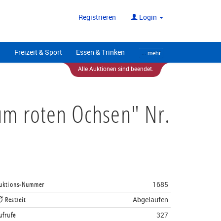
ote
Alle Anbieter
Registrieren
Login
Freizeit & Sport
Essen & Trinken
... mehr
Alle Auktionen sind beendet.
um roten Ochsen" Nr.
uktions-Nummer
1685
Restzeit
Abgelaufen
ufrufe
327