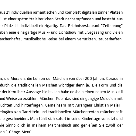
aus 21 individuellen romantischen und komplett digitalen Dinner Plätzen
" ist einer spätmittelalterlichen Stadt nachempfunden und besteht aus
-Platz ist individuell einzigartig. Das Erlebnisrestaurant "Zeitsprung"
ben eine einzigartige Musik- und Lichtshow mit Livegesang und vielen
ärchenhafte, musikalische Reise bei einem verrückten, zauberhaften,
ten, die Moralen, die Lehren der Märchen von über 200 Jahren. Gerade in
 durch die traditionellen Märchen wichtiger denn je. Die Form und die
r der Kern ihrer Aussage bleibt. Ich habe deshalb einen neuen Musikstil
und Weise zu erzählen. Märchen-Pop- das sind eingängige Melodien mit
euchten und hinterfragen. Gemeinsam mit Arrangeur Christian Maier |
 eingängigen Tanztiteln und traditionellen Märchentexten märchenhaft
ib geschneidert. Man fühlt sich sofort in seine Kindertage versetzt und
Sie Sinnbildlich in meinem Märchenbuch und genießen Sie zwölf der
chen 3-Gänge-Menü.