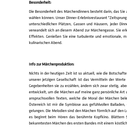
Besonderheit:
Die Besonderheit des Märchendinners besteht darin, das Sie 
wählen können. Unser Dinner-Erlebnisrestaurant "Zeitsprung
unterschiedlichen Plätzen, Gassen und Häusern, jeder Dinner
verwandelt sich an diesem Abend zur Märchengasse. Sie erle
Effekten. Genießen Sie eine turbulente und emotionale, m
kulinarischen Abend.
Info zur Märchenproduktion:
Nichts in der heutigen Zeit ist so aktuell, wie die Botschaf
unserer jetzigen Gesellschaft ist das Vermitteln der Werte
Gegebenheiten sie zu erzählen, ändern sich zwar stetig, abe
entwickelt, um die Märchen auf meine ganz persönliche Art 
anspruchsvollen Texten, welche die Moral der Märchen bel
Österreich ist mir die Symbiose aus gefühlvollen Balladen,
gelungen. Die Melodien sind den Märchen förmlich auf den Le
es beginnt beim Hören das berühmte Kopfkino. Blättern 
bekanntesten Märchen des ersten Bandes mit einem köstli