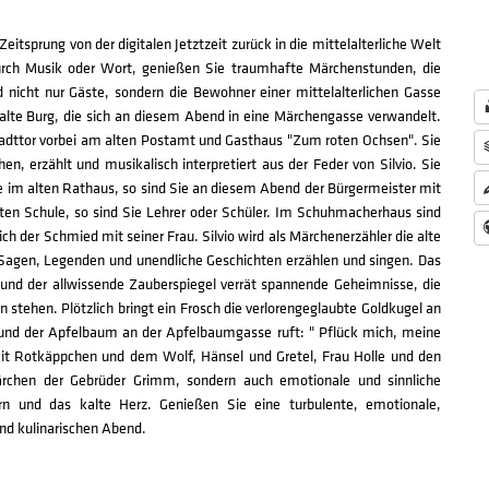
eitsprung von der digitalen Jetztzeit zurück in die mittelalterliche Welt
urch Musik oder Wort, genießen Sie traumhafte Märchenstunden, die
nicht nur Gäste, sondern die Bewohner einer mittelalterlichen Gasse
alte Burg, die sich an diesem Abend in eine Märchengasse verwandelt.
Stadttor vorbei am alten Postamt und Gasthaus "Zum roten Ochsen". Sie
, erzählt und musikalisch interpretiert aus der Feder von Silvio. Sie
Sie im alten Rathaus, so sind Sie an diesem Abend der Bürgermeister mit
 alten Schule, so sind Sie Lehrer oder Schüler. Im Schuhmacherhaus sind
ch der Schmied mit seiner Frau. Silvio wird als Märchenerzähler die alte
Sagen, Legenden und unendliche Geschichten erzählen und singen. Das
und der allwissende Zauberspiegel verrät spannende Geheimnisse, die
stehen. Plötzlich bringt ein Frosch die verlorengeglaubte Goldkugel an
und der Apfelbaum an der Apfelbaumgasse ruft: " Pflück mich, meine
 mit Rotkäppchen und dem Wolf, Hänsel und Gretel, Frau Holle und den
rchen der Gebrüder Grimm, sondern auch emotionale und sinnliche
 und das kalte Herz. Genießen Sie eine turbulente, emotionale,
nd kulinarischen Abend.