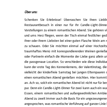
Über uns:
Schenken Sie Erlebnisse! Überraschen Sie Ihren Liebl
Restaurantbesuch in einer nur für Ihr Candle-Light-Din
Vorstellungen zu einem romantischen Abend. Sie gehören vi
und ums Herz fliegen, wenn der Tisch einmal festlicher ged
Ihrer oder Ihrem Liebsten bei einer guten Flasche Wein am r
zu schauen. Oder Sie möchten einmal auf einer Hochzeitsk
traumhaftes Menü mit korrespondierenden Weinen genießen,
oder Partnerin einfach die Momente der Liebe ganz allein un
die passgenaue Location. So verschieden wie diese individue
kann der erste Tag des Kennenlernens, der Valentinstag, di
vielleicht der kinderfreie Samstag bei jungen Elternpaaren 
einen romantischen Abend genießen möchten. Hier kommt e
an. Ach so, solch ein romantischer Abend ist nicht nur für 
pur. Denn ein Candle-Light-Dinner für zwei kann auch ein w
Essen, einem romantischen und außergewöhnlichen Ambien
Abend zu zweit immer auch die Basis für ein ungezwungenes
angesprochen, was romantische Verführung auf ganzer Linie