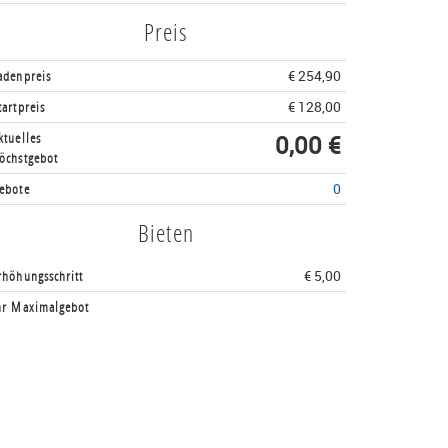
Preis
adenpreis
€ 254,90
tartpreis
€ 128,00
ktuelles
0,00 €
öchstgebot
ebote
0
Bieten
rhöhungsschritt
€ 5,00
hr Maximalgebot