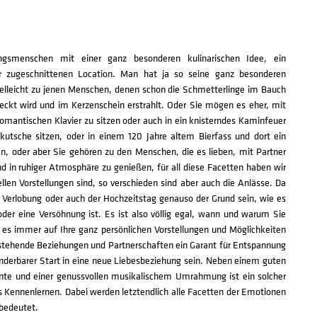
ingsmenschen mit einer ganz besonderen kulinarischen Idee, ein
ner zugeschnittenen Location. Man hat ja so seine ganz besonderen
elleicht zu jenen Menschen, denen schon die Schmetterlinge im Bauch
eckt wird und im Kerzenschein erstrahlt. Oder Sie mögen es eher, mit
omantischen Klavier zu sitzen oder auch in ein knisterndes Kaminfeuer
utsche sitzen, oder in einem 120 Jahre altem Bierfass und dort ein
 oder aber Sie gehören zu den Menschen, die es lieben, mit Partner
d in ruhiger Atmosphäre zu genießen, für all diese Facetten haben wir
llen Vorstellungen sind, so verschieden sind aber auch die Anlässe. Da
e Verlobung oder auch der Hochzeitstag genauso der Grund sein, wie es
oder eine Versöhnung ist. Es ist also völlig egal, wann und warum Sie
s immer auf Ihre ganz persönlichen Vorstellungen und Möglichkeiten
bestehende Beziehungen und Partnerschaften ein Garant für Entspannung
underbarer Start in eine neue Liebesbeziehung sein. Neben einem guten
te und einer genussvollen musikalischem Umrahmung ist ein solcher
 Kennenlernen. Dabei werden letztendlich alle Facetten der Emotionen
 bedeutet.