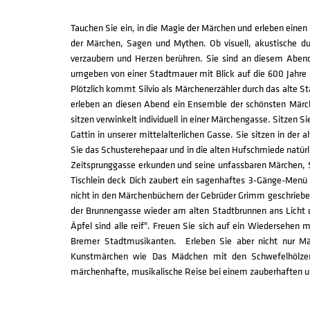
Tauchen Sie ein, in die Magie der Märchen und erleben einen Z
der Märchen, Sagen und Mythen. Ob visuell, akustische d
verzaubern und Herzen berühren. Sie sind an diesem Abend 
umgeben von einer Stadtmauer mit Blick auf die 600 Jahre 
Plötzlich kommt Silvio als Märchenerzähler durch das alte 
erleben an diesen Abend ein Ensemble der schönsten Märchen
sitzen verwinkelt individuell in einer Märchengasse. Sitzen 
Gattin in unserer mittelalterlichen Gasse. Sie sitzen in der
Sie das Schusterehepaar und in die alten Hufschmiede natürli
Zeitsprunggasse erkunden und seine unfassbaren Märchen, 
Tischlein deck Dich zaubert ein sagenhaftes 3-Gänge-Menü 
nicht in den Märchenbüchern der Gebrüder Grimm geschrieben 
der Brunnengasse wieder am alten Stadtbrunnen ans Licht 
Äpfel sind alle reif". Freuen Sie sich auf ein Wiedersehen
Bremer Stadtmusikanten. Erleben Sie aber nicht nur Mä
Kunstmärchen wie Das Mädchen mit den Schwefelhölzern
märchenhafte, musikalische Reise bei einem zauberhaften u