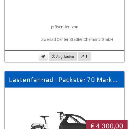
präsentiert von
Zweirad Center Stadler Chemnitz GmbH
beobachten
Abgelaufen
1
Lastenfahrrad- Packster 70 Marke: Riese & Müller
€ 4.300,00