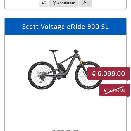
beobachten
Abgelaufen
1
Scott Voltage eRide 900 SL
€ 6.099,00
€ 12.198,00
präsentiert von