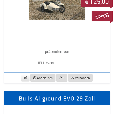
€ 125,00
€ 249,00
präsentiert von
HELL event
beobachten
Abgelaufen
0
2x vorhanden
Bulls Allground EVO 29 Zoll