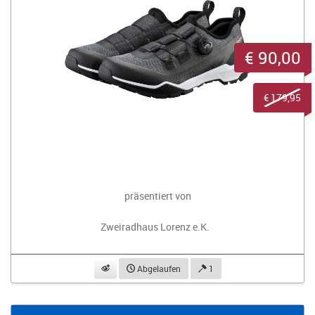
€ 90,00
€ 179,95
präsentiert von
Zweiradhaus Lorenz e.K.
beobachten
Abgelaufen
1