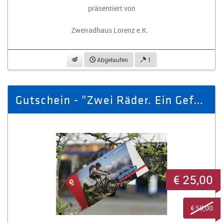
präsentiert von
Zweiradhaus Lorenz e.K.
beobachten
Abgelaufen
1
Gutschein - "Zwei Räder. Ein Gefühl: Freiheit"
€ 25,00
€ 50,00