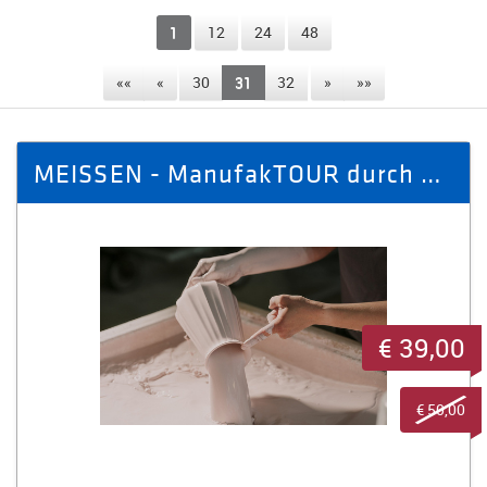
1
12
24
48
««
«
30
31
32
»
»»
MEISSEN - ManufakTOUR durch die Produktionsbereiche für eine Person
€ 39,00
€ 50,00