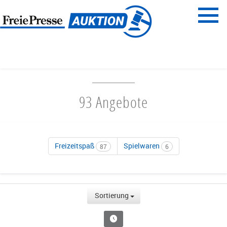
Menü
Freie Presse
START
FAMILIENZEIT
93 Angebote
Freizeitspaß
Spielwaren
87
6
Sortierung