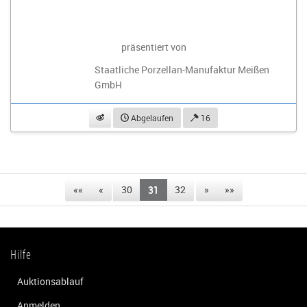
präsentiert von
Staatliche Porzellan-Manufaktur Meißen
GmbH
beobachten
Abgelaufen
16
««
«
30
31
32
»
»»
Hilfe
Auktionsablauf
Anmelden