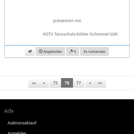
präsentiert von
ADTV Tanzschule Köhler-Schimmel GbR
beobachten
Abgelaufen
0
4x vorhanden
««
«
75
76
77
»
»»
Hilfe
Auktionsablauf
Anmelden