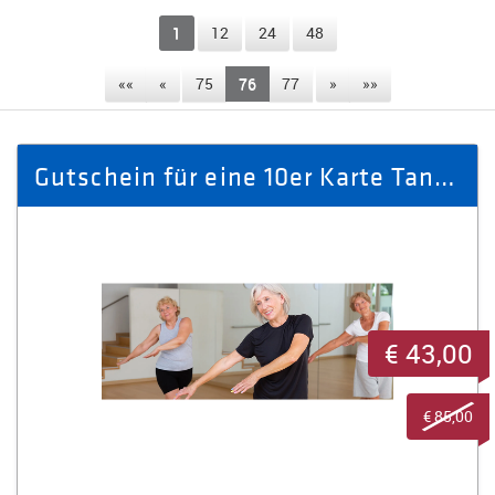
1
12
24
48
««
«
75
76
77
»
»»
Gutschein für eine 10er Karte Tanzfit für Senioren für 1 Person
€ 43,00
€ 85,00