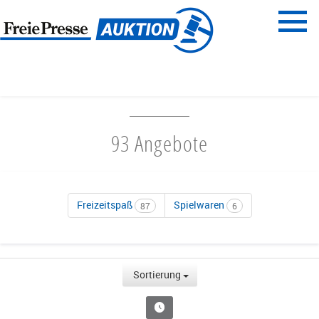
Menü
Freie Presse
START
FAMILIENZEIT
93 Angebote
Freizeitspaß
Spielwaren
87
6
Sortierung