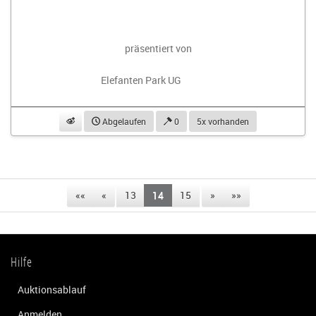
präsentiert von
Elefanten Park UG
beobachten
Abgelaufen
0
5x vorhanden
««
«
13
14
15
»
»»
Hilfe
Auktionsablauf
Anmelden