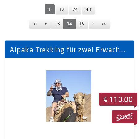
1
12
24
48
««
«
13
14
15
»
»»
Alpaka-Trekking für zwei Erwachsene und ein Kind
€ 110,00
€ 220,00