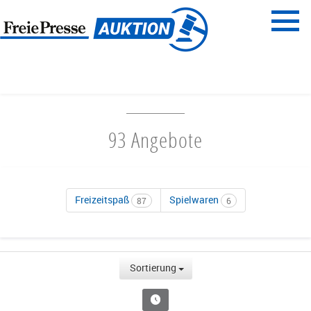
Menü
Freie Presse
START
FAMILIENZEIT
93 Angebote
Freizeitspaß
Spielwaren
87
6
Sortierung