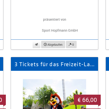
präsentiert von
Sport Hopfmann GmbH
beobachten
Abgelaufen
0
3 Tickets für das Freizeit-Land Geiselwind
0
€ 66,00