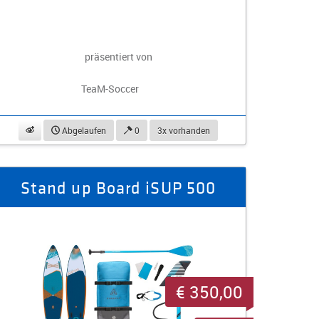
präsentiert von
TeaM-Soccer
beobachten
Abgelaufen
0
3x vorhanden
Stand up Board iSUP 500
€ 350,00