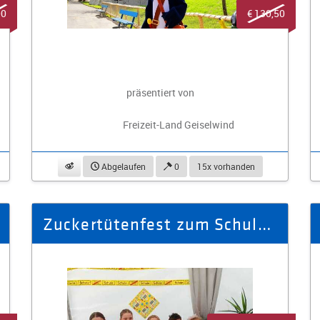
00
€ 130,50
präsentiert von
Freizeit-Land Geiselwind
beobachten
Abgelaufen
0
15x vorhanden
Zuckertütenfest zum Schulanfang im Elefantenreservat