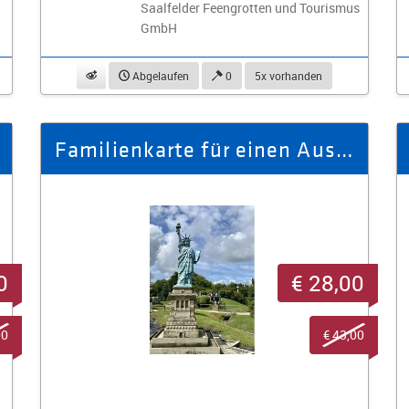
Saalfelder Feengrotten und Tourismus
GmbH
beobachten
Abgelaufen
0
5x vorhanden
Familienkarte für einen Ausflug »An einem Tag zu Fuß um die Welt«
0
€ 28,00
00
€ 43,00