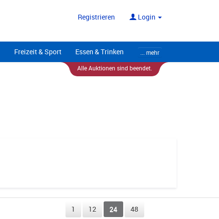
ote
Alle Anbieter
Registrieren
Login
Freizeit & Sport
Essen & Trinken
... mehr
Alle Auktionen sind beendet.
1
12
24
48