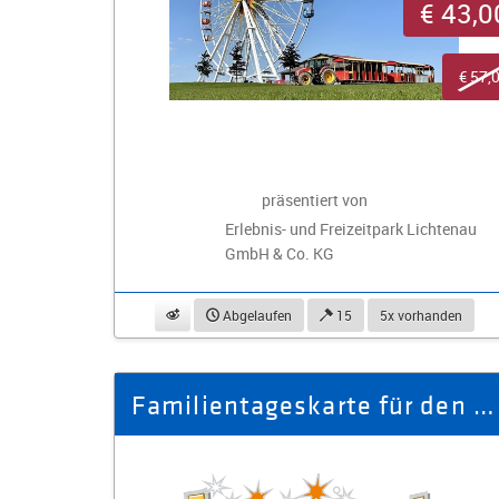
€ 43,0
€ 57,
präsentiert von
Erlebnis- und Freizeitpark Lichtenau
GmbH & Co. KG
beobachten
Abgelaufen
15
5x vorhanden
Familientageskarte für den Freizeitpark Plohn (2 Erwachsene, 2 Kinder)