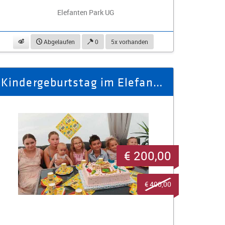
Elefanten Park UG
beobachten
Abgelaufen
0
5x vorhanden
Kindergeburtstag im Elefantenreservat, freier Eintritt für zehn Person
€ 200,00
€ 400,00