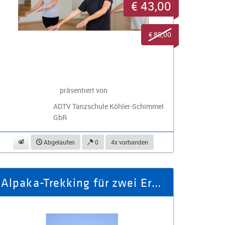
€ 43,00
€ 85,00
präsentiert von
ADTV Tanzschule Köhler-Schimmel
GbR
beobachten
Abgelaufen
0
4x vorhanden
Alpaka-Trekking für zwei Erwachsene und ein Kind