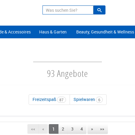
Suche
Alle Angeb
e & Accessoires
Haus & Garten
Beauty, Gesundheit & Wellness
93 Angebote
Freizeitspaß
Spielwaren
87
6
««
«
1
2
3
4
»
»»