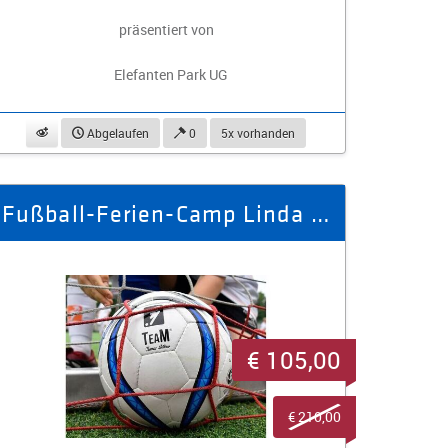
präsentiert von
Elefanten Park UG
beobachten
Abgelaufen
0
5x vorhanden
Fußball-Ferien-Camp Linda / Brand-Erbisdorf 07.04.26 - 10.04.26
€ 105,00
€ 210,00