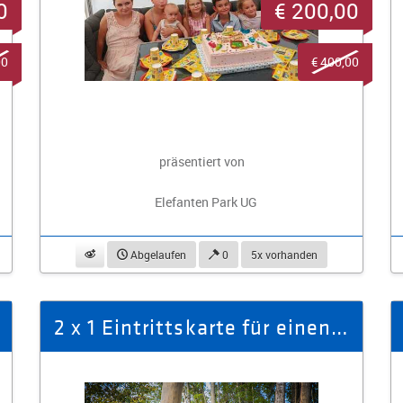
0
€ 200,00
00
€ 400,00
präsentiert von
Elefanten Park UG
beobachten
Abgelaufen
0
5x vorhanden
2 x 1 Eintrittskarte für einen Erwachsenen