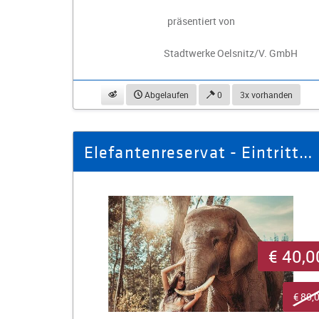
präsentiert von
Stadtwerke Oelsnitz/V. GmbH
beobachten
Abgelaufen
0
3x vorhanden
Elefantenreservat - Eintrittskarten für 2 Erwachsene und 2 Kinder
€ 40,0
€ 80,