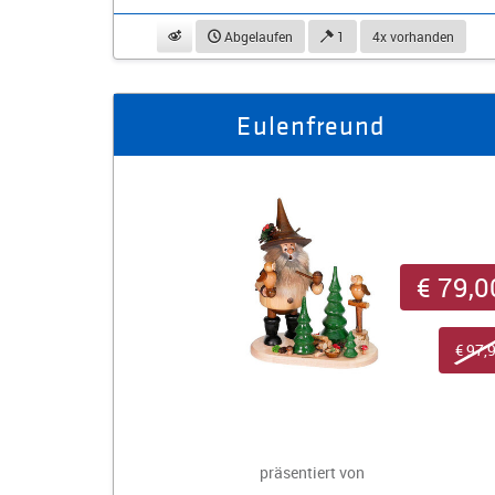
beobachten
Abgelaufen
1
4x vorhanden
Eulenfreund
€ 79,0
€ 97,
präsentiert von