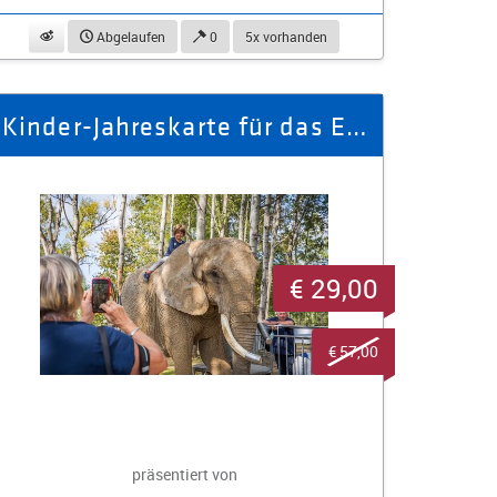
beobachten
Abgelaufen
0
5x vorhanden
Kinder-Jahreskarte für das Elefantenreservat Erlebnispark
€ 29,00
€ 57,00
präsentiert von