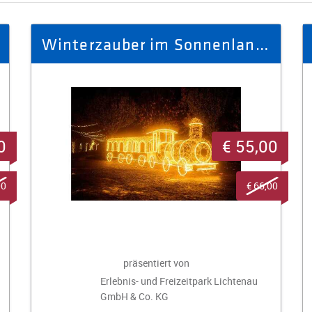
Winterzauber im Sonnenlandpark - Ausflug Winter 2025/26 für 4 Personen
0
€ 55,00
00
€ 66,00
präsentiert von
Erlebnis- und Freizeitpark Lichtenau
GmbH & Co. KG