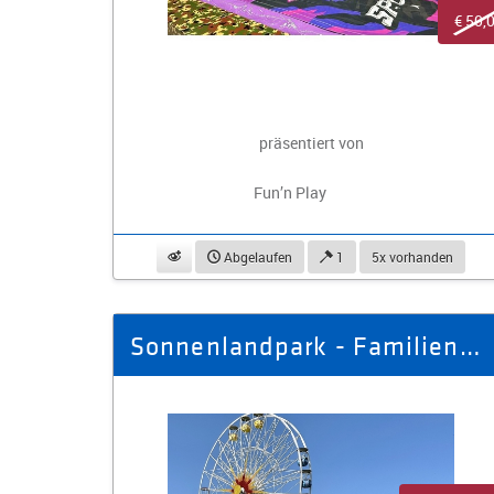
€ 50,
präsentiert von
Fun’n Play
beobachten
Abgelaufen
1
5x vorhanden
Sonnenlandpark - Familienausflug Sommersaison 2026 für drei Personen