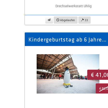
Drechselwerkstatt Uhlig
beobachten
Abgelaufen
33
Kindergeburtstag ab 6 Jahren auf der Eisbahn Oelsnitz/V.
€ 41,0
€ 82,