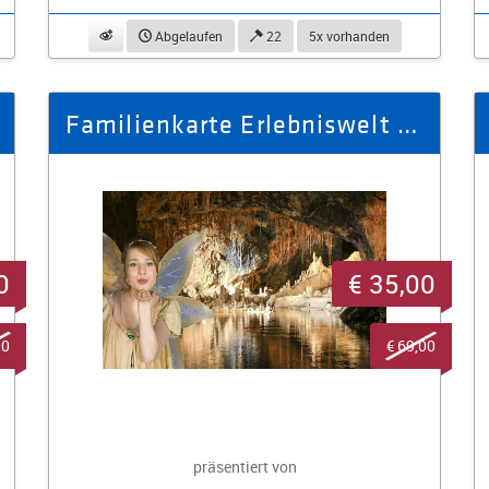
beobachten
Abgelaufen
22
5x vorhanden
Familienkarte Erlebniswelt Saalfelder Feengrotten (2 Erw. + 1 Kind)
0
€ 35,00
90
€ 69,00
präsentiert von