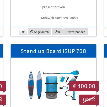
präsentiert von
Miniwelt Sachsen GmbH
beobachten
Abgelaufen
8
15x vorhanden
Stand up Board iSUP 700
0
€ 400,00
00
€ 800,00