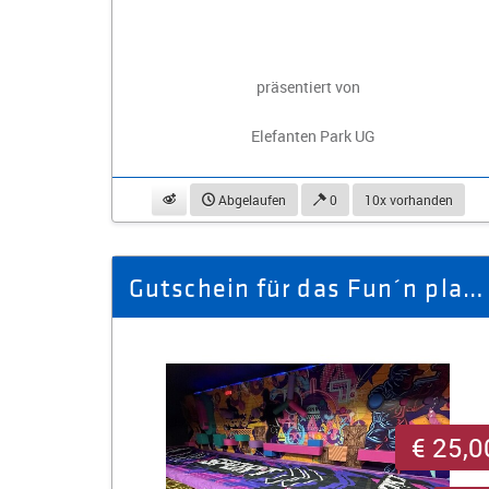
präsentiert von
Elefanten Park UG
beobachten
Abgelaufen
0
10x vorhanden
Gutschein für das Fun´n play im Wert von 50.- €
€ 25,0