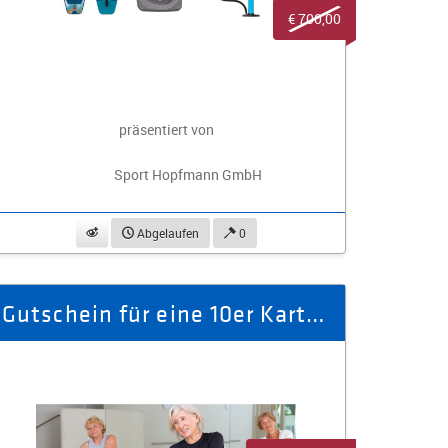
€ 700,00
präsentiert von
Sport Hopfmann GmbH
beobachten
Abgelaufen
0
Gutschein für eine 10er Karte Tanzfit für Senioren für 1 Person