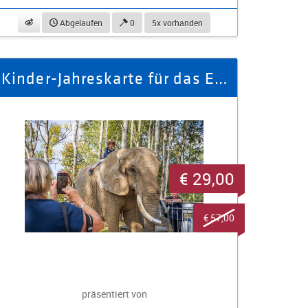
beobachten
Abgelaufen
0
5x vorhanden
Kinder-Jahreskarte für das Elefantenreservat Erlebnispark
€ 29,00
€ 57,00
präsentiert von