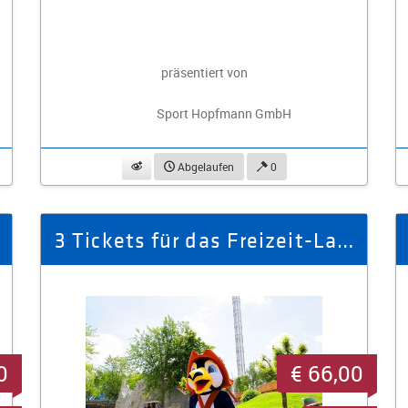
präsentiert von
Sport Hopfmann GmbH
beobachten
Abgelaufen
0
3 Tickets für das Freizeit-Land Geiselwind
0
€ 66,00