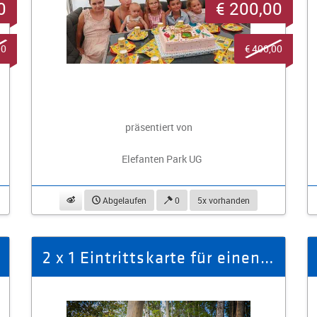
0
€ 200,00
00
€ 400,00
präsentiert von
Elefanten Park UG
beobachten
Abgelaufen
0
5x vorhanden
2 x 1 Eintrittskarte für einen Erwachsenen