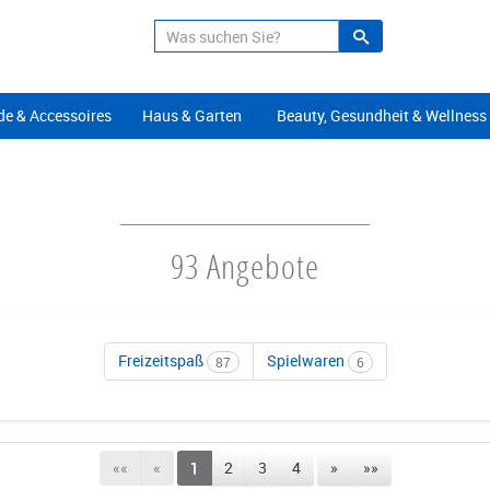
Suche
Alle Angeb
e & Accessoires
Haus & Garten
Beauty, Gesundheit & Wellness
93 Angebote
Freizeitspaß
Spielwaren
87
6
««
«
1
2
3
4
»
»»