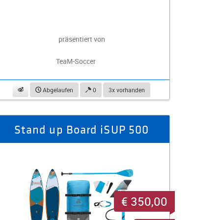
präsentiert von
TeaM-Soccer
beobachten
Abgelaufen
0
3x vorhanden
Stand up Board iSUP 500
€ 350,00