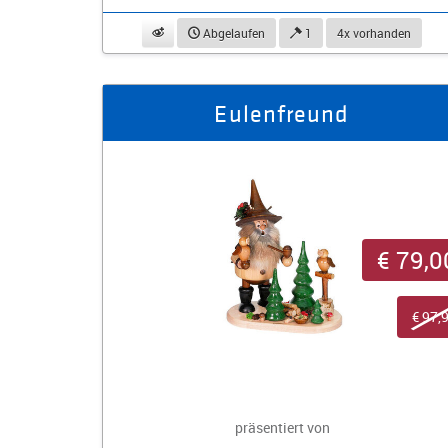
beobachten
Abgelaufen
1
4x vorhanden
Eulenfreund
€ 79,0
€ 97,
präsentiert von