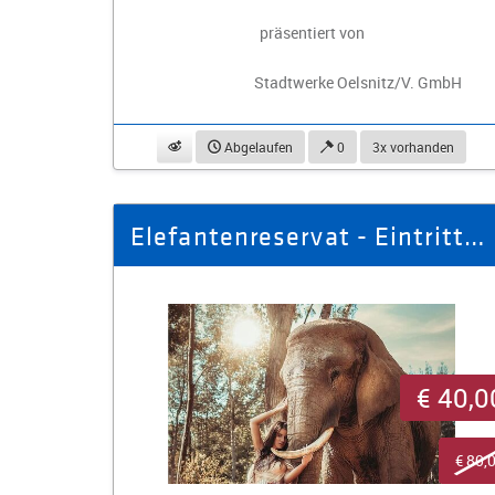
präsentiert von
Stadtwerke Oelsnitz/V. GmbH
beobachten
Abgelaufen
0
3x vorhanden
Elefantenreservat - Eintrittskarten für 2 Erwachsene und 2 Kinder
€ 40,0
€ 80,