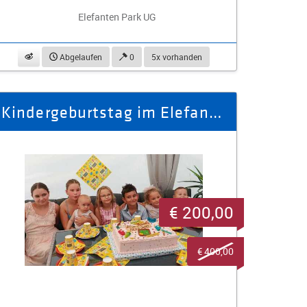
Elefanten Park UG
beobachten
Abgelaufen
0
5x vorhanden
Kindergeburtstag im Elefantenreservat, freier Eintritt für zehn Person
€ 200,00
€ 400,00