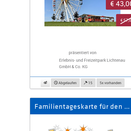
€ 43,0
€ 57,
präsentiert von
Erlebnis- und Freizeitpark Lichtenau
GmbH & Co. KG
beobachten
Abgelaufen
15
5x vorhanden
Familientageskarte für den Freizeitpark Plohn (2 Erwachsene, 2 Kinder)