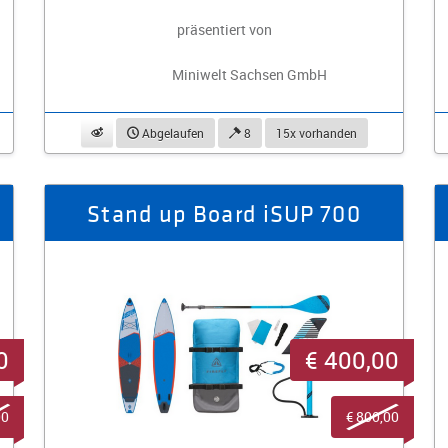
präsentiert von
Miniwelt Sachsen GmbH
beobachten
Abgelaufen
8
15x vorhanden
Stand up Board iSUP 700
0
€ 400,00
00
€ 800,00