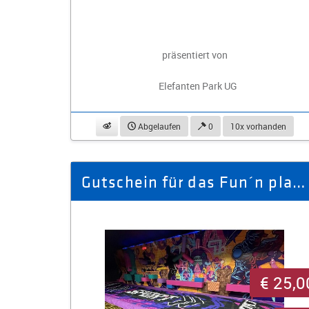
präsentiert von
Elefanten Park UG
beobachten
Abgelaufen
0
10x vorhanden
Gutschein für das Fun´n play im Wert von 50.- €
€ 25,0