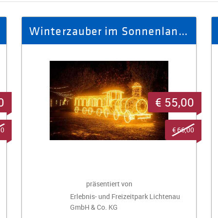
Winterzauber im Sonnenlandpark - Ausflug Winter 2025/26 für 4 Personen
0
€ 55,00
00
€ 66,00
präsentiert von
Erlebnis- und Freizeitpark Lichtenau
GmbH & Co. KG