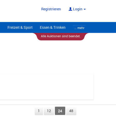
ote
Alle Anbieter
Registrieren
Login
Freizeit & Sport
Essen & Trinken
... mehr
Alle Auktionen sind beendet.
1
12
24
48