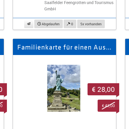
Saalfelder Feengrotten und Tourismus
GmbH
beobachten
Abgelaufen
0
5x vorhanden
Familienkarte für einen Ausflug »An einem Tag zu Fuß um die Welt«
0
€ 28,00
00
€ 43,00