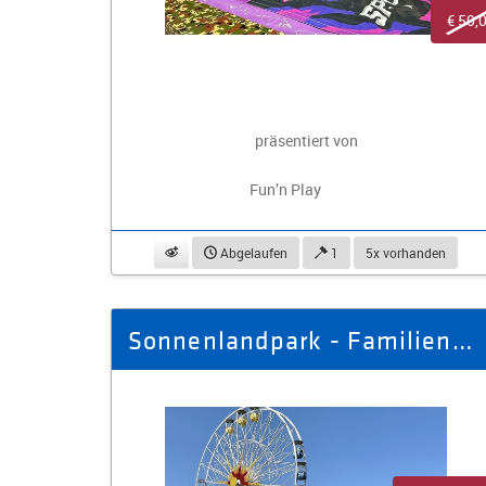
€ 50,
präsentiert von
Fun’n Play
beobachten
Abgelaufen
1
5x vorhanden
Sonnenlandpark - Familienausflug Sommersaison 2026 für drei Personen