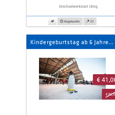
Drechselwerkstatt Uhlig
beobachten
Abgelaufen
33
Kindergeburtstag ab 6 Jahren auf der Eisbahn Oelsnitz/V.
€ 41,0
€ 82,