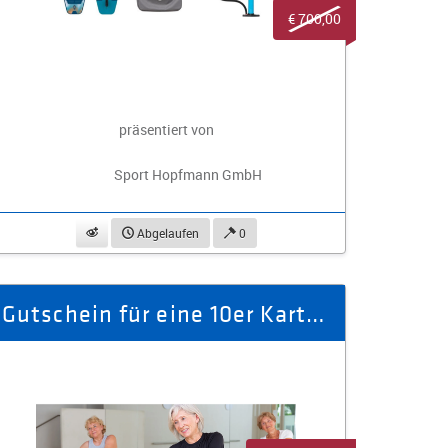
€ 700,00
präsentiert von
Sport Hopfmann GmbH
beobachten
Abgelaufen
0
Gutschein für eine 10er Karte Tanzfit für Senioren für 1 Person