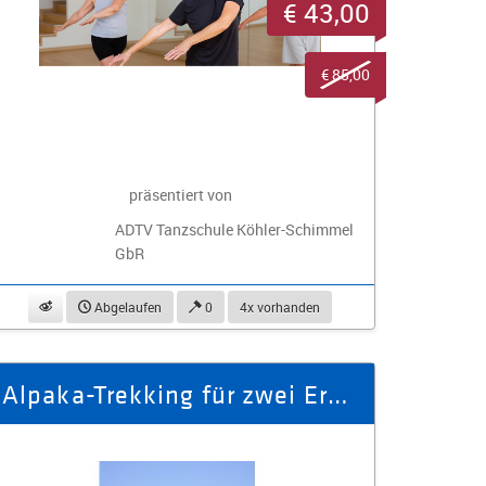
€ 43,00
€ 85,00
präsentiert von
ADTV Tanzschule Köhler-Schimmel
GbR
beobachten
Abgelaufen
0
4x vorhanden
Alpaka-Trekking für zwei Erwachsene und ein Kind