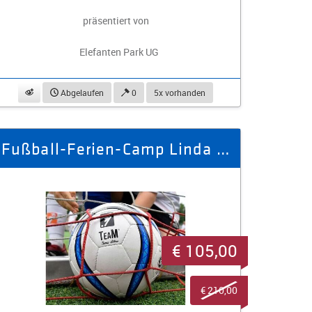
präsentiert von
Elefanten Park UG
beobachten
Abgelaufen
0
5x vorhanden
Fußball-Ferien-Camp Linda / Brand-Erbisdorf 07.04.26 - 10.04.26
€ 105,00
€ 210,00