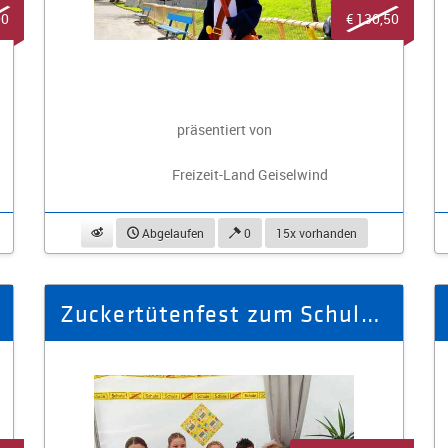
00
€ 130,50
präsentiert von
Freizeit-Land Geiselwind
beobachten
Abgelaufen
0
15x vorhanden
Zuckertütenfest zum Schulanfang im Elefantenreservat