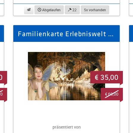
beobachten
Abgelaufen
22
5x vorhanden
Familienkarte Erlebniswelt Saalfelder Feengrotten (2 Erw. + 1 Kind)
0
€ 35,00
90
€ 69,00
präsentiert von