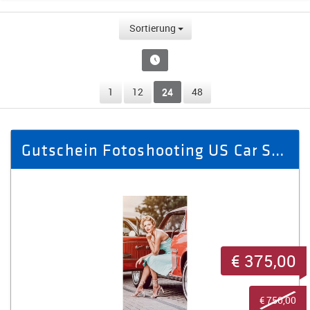
Sortierung
1
12
24
48
Gutschein Fotoshooting US Car Style - Pin-UP
€ 375,00
€ 750,00