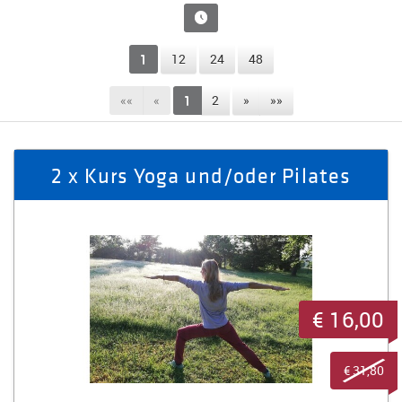
1
12
24
48
««
«
1
2
»
»»
2 x Kurs Yoga und/oder Pilates
€ 16,00
€ 31,80