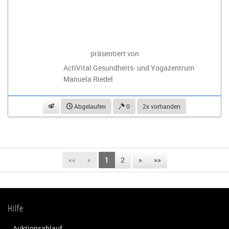
präsentiert von
ActiVital Gesundheits- und Yogazentrum
Manuela Riedel
beobachten
Abgelaufen
0
2x vorhanden
««
«
1
2
»
»»
Hilfe
Auktionsablauf