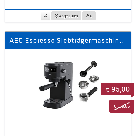
beobachten
Abgelaufen
0
AEG Espresso Siebträgermaschine EC6-1-6ST Gourmet 6/ EEK: A
€ 95,00
€ 189,95