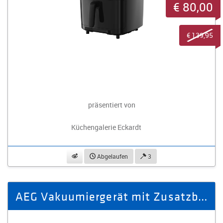
€ 80,00
€ 139,95
präsentiert von
Küchengalerie Eckardt
beobachten
Abgelaufen
3
AEG Vakuumiergerät mit Zusatzboxen A6-1-6AGPROMO