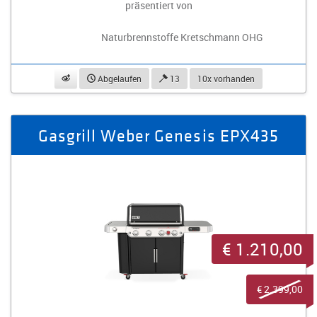
präsentiert von
Naturbrennstoffe Kretschmann OHG
beobachten
Abgelaufen
13
10x vorhanden
Gasgrill Weber Genesis EPX435
€ 1.210,00
€ 2.399,00