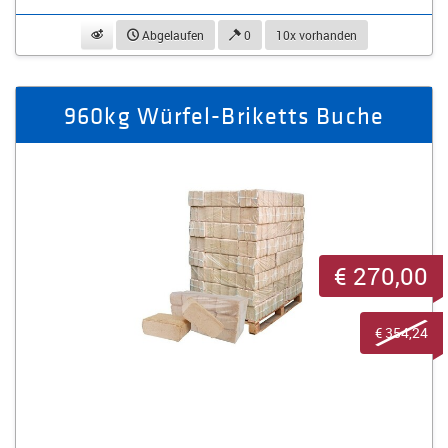
beobachten
Abgelaufen
0
10x vorhanden
960kg Würfel-Briketts Buche
€ 270,00
€ 354,24