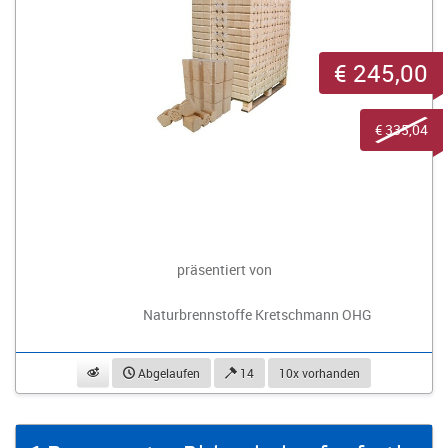
€ 245,00
€ 335,04
präsentiert von
Naturbrennstoffe Kretschmann OHG
beobachten
Abgelaufen
14
10x vorhanden