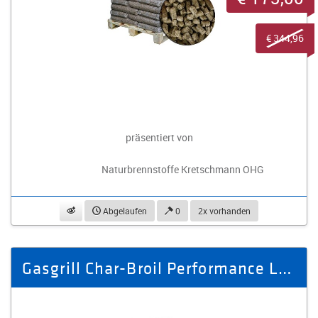
€ 344,96
präsentiert von
Naturbrennstoffe Kretschmann OHG
beobachten
Abgelaufen
0
2x vorhanden
Gasgrill Char-Broil Performance Line 220S