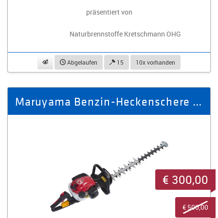
präsentiert von
Naturbrennstoffe Kretschmann OHG
beobachten
Abgelaufen
15
10x vorhanden
Maruyama Benzin-Heckenschere HT238DL
€ 300,00
€ 500,00