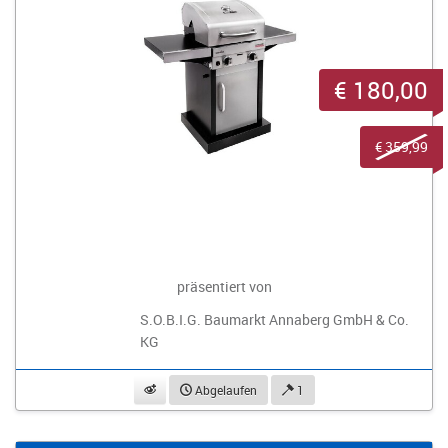
€ 180,00
€ 359,99
präsentiert von
S.O.B.I.G. Baumarkt Annaberg GmbH & Co.
KG
beobachten
Abgelaufen
1