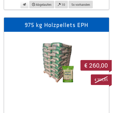
beobachten
Abgelaufen
10
5x vorhanden
975 kg Holzpellets EPH
€ 260,00
€ 356,85