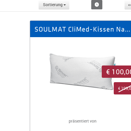
Sortierung
«
SOULMAT CliMed-Kissen Natur
€ 100,0
€ 199,
präsentiert von