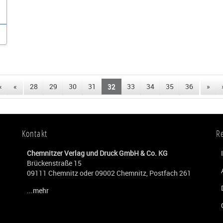
«
«
28
29
30
31
32
33
34
35
36
»
Kontakt
R
Chemnitzer Verlag und Druck GmbH & Co. KG
Brückenstraße 15
09111 Chemnitz oder 09002 Chemnitz, Postfach 261
...mehr