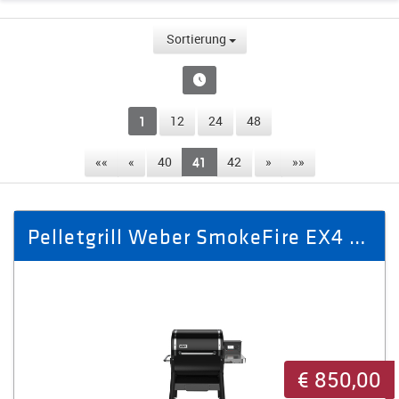
Sortierung
1
12
24
48
««
«
40
41
42
»
»»
Pelletgrill Weber SmokeFire EX4 GBS
€ 850,00