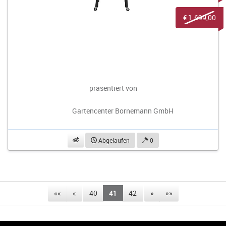
€ 1.699,00
präsentiert von
Gartencenter Bornemann GmbH
beobachten
Abgelaufen
0
««
«
40
41
42
»
»»