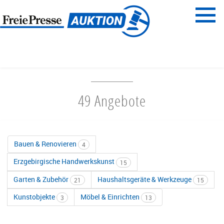
Menü
Freie Presse
START
HAUS & GARTEN
49 Angebote
Bauen & Renovieren
4
Erzgebirgische Handwerkskunst
15
Garten & Zubehör
Haushaltsgeräte & Werkzeuge
21
15
Kunstobjekte
Möbel & Einrichten
3
13