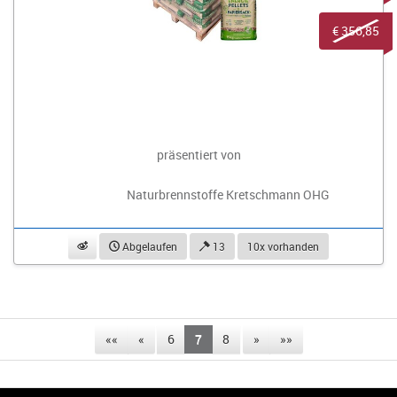
€ 356,85
präsentiert von
Naturbrennstoffe Kretschmann OHG
beobachten
Abgelaufen
13
10x vorhanden
««
«
6
7
8
»
»»