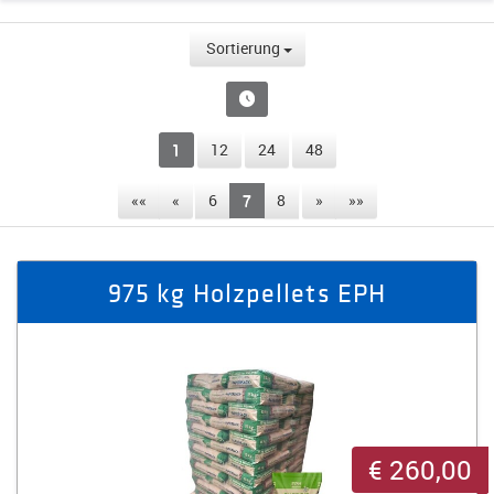
Sortierung
1
12
24
48
««
«
6
7
8
»
»»
975 kg Holzpellets EPH
€ 260,00