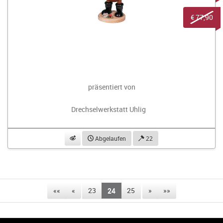
€ 77,90
präsentiert von
Drechselwerkstatt Uhlig
beobachten
Abgelaufen
22
««
«
23
24
25
»
»»