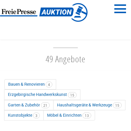
Menü
Freie Presse
START
HAUS & GARTEN
49 Angebote
Bauen & Renovieren
4
Erzgebirgische Handwerkskunst
15
Garten & Zubehör
Haushaltsgeräte & Werkzeuge
21
15
Kunstobjekte
Möbel & Einrichten
3
13