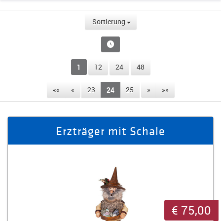
Sortierung
1
12
24
48
««
«
23
24
25
»
»»
Erzträger mit Schale
€ 75,00