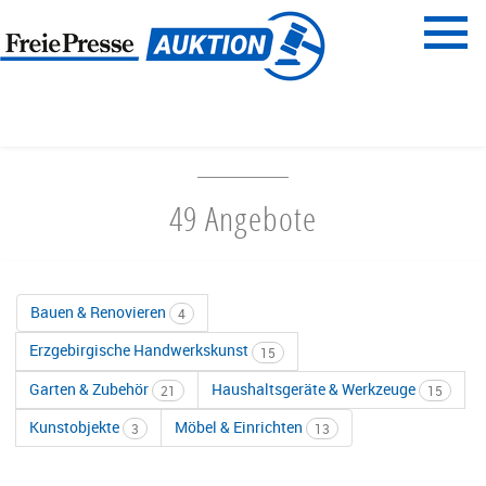
Menü
Freie Presse
START
HAUS & GARTEN
49 Angebote
Bauen & Renovieren
4
Erzgebirgische Handwerkskunst
15
Garten & Zubehör
Haushaltsgeräte & Werkzeuge
21
15
Kunstobjekte
Möbel & Einrichten
3
13