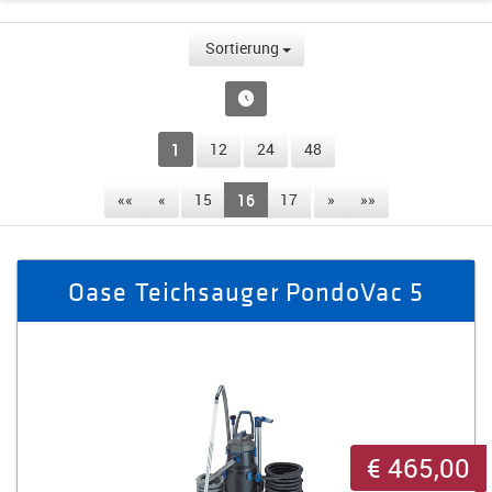
Sortierung
1
12
24
48
««
«
15
16
17
»
»»
Oase Teichsauger PondoVac 5
€ 465,00