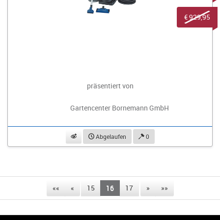
€ 929,95
präsentiert von
Gartencenter Bornemann GmbH
beobachten
Abgelaufen
0
««
«
15
16
17
»
»»