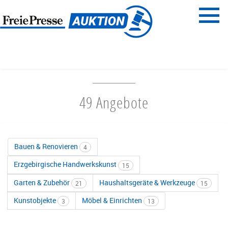
Menü
Freie Presse
START
HAUS & GARTEN
49 Angebote
Bauen & Renovieren
4
Erzgebirgische Handwerkskunst
15
Garten & Zubehör
Haushaltsgeräte & Werkzeuge
21
15
Kunstobjekte
Möbel & Einrichten
3
13