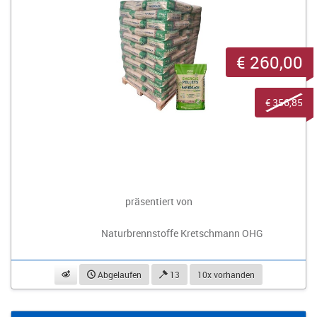
€ 260,00
€ 356,85
präsentiert von
Naturbrennstoffe Kretschmann OHG
beobachten
Abgelaufen
13
10x vorhanden