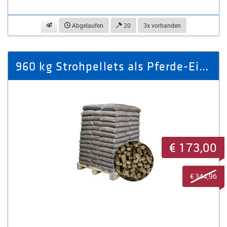
beobachten
Abgelaufen
20
3x vorhanden
960 kg Strohpellets als Pferde-Einstreu
€ 173,00
€ 344,96