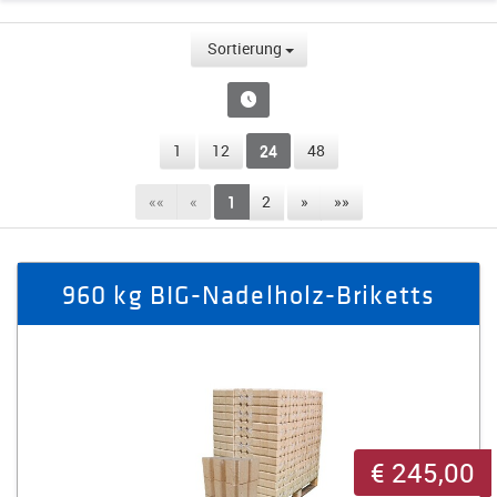
Sortierung
1
12
24
48
««
«
1
2
»
»»
960 kg BIG-Nadelholz-Briketts
€ 245,00