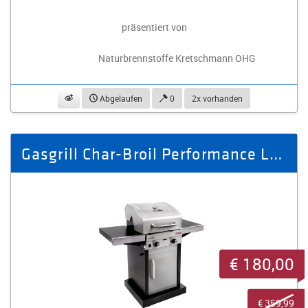
präsentiert von
Naturbrennstoffe Kretschmann OHG
beobachten
Abgelaufen
0
2x vorhanden
Gasgrill Char-Broil Performance Line 220S
€ 180,00
€ 359,99