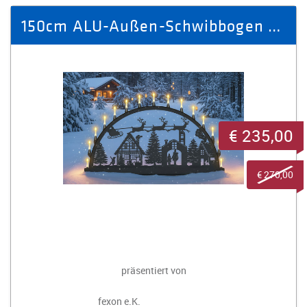
150cm ALU-Außen-Schwibbogen - Freie Motivwahl
€ 235,00
€ 270,00
präsentiert von
fexon e.K.