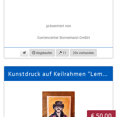
präsentiert von
Gartencenter Bornemann GmbH
beobachten
Abgelaufen
11
20x vorhanden
Kunstdruck auf Keilrahmen "Lemmy Kilmister", 50 x 70 cm
€ 50,00