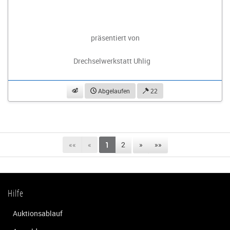
präsentiert von
Drechselwerkstatt Uhlig
beobachten
Abgelaufen
22
««
«
1
2
»
»»
Hilfe
Auktionsablauf