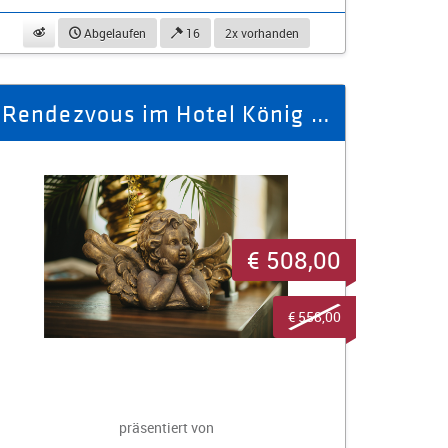
beobachten
Abgelaufen
16
2x vorhanden
Rendezvous im Hotel König Albert, Superior - Zimmer für 2 Personen
€ 508,00
€ 558,00
präsentiert von