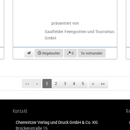
präsentiert von
Saalfelder Feengrotten und Tourismus
GmbH
beobachten
Abgelaufen
0
5x vorhanden
««
«
1
2
3
4
5
»
»»
Kontakt
R
Chemnitzer Verlag und Druck GmbH & Co. KG
Brückenstraße 15