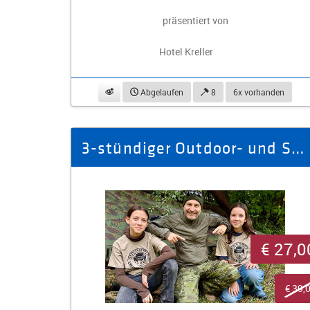
präsentiert von
Hotel Kreller
beobachten
Abgelaufen
8
6x vorhanden
3-stündiger Outdoor- und Survivalkurs
€ 27,0
€ 39,