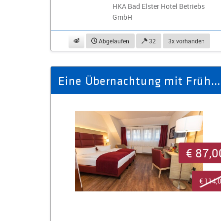
HKA Bad Elster Hotel Betriebs
GmbH
beobachten
Abgelaufen
32
3x vorhanden
Eine Übernachtung mit Frühstück im Doppelzimmer für zwei Personen
€ 87,0
€ 114,