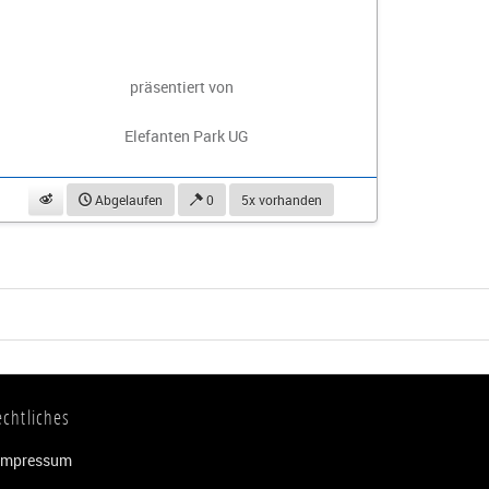
präsentiert von
Elefanten Park UG
beobachten
Abgelaufen
0
5x vorhanden
echtliches
Impressum