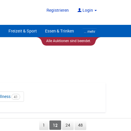
ote
Alle Anbieter
Registrieren
Login
Freizeit & Sport
Essen & Trinken
... mehr
Alle Auktionen sind beendet.
llness
41
1
12
24
48