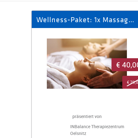
Wellness-Paket: 1x Massage "classic" + 1x Aromaöl-Massage
€ 40,0
€ 79,
präsentiert von
INBalance Therapiezentrum
Oelsnitz