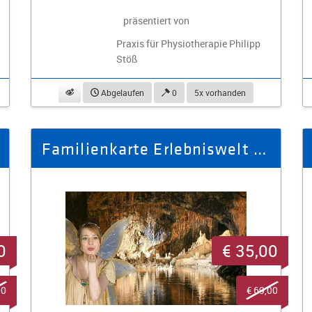
präsentiert von
Praxis für Physiotherapie Philipp
Stöß
beobachten
Abgelaufen
0
5x vorhanden
Familienkarte Erlebniswelt Saalfelder Feengrotten (2 Erw. + 1 Kind)
0
€ 35,00
00
€ 69,00