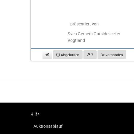
präsentiert von
Sven Gerbeth Outsideseeker
Vogtland
beobachten
Abgelaufen
7
3x vorhanden
Hilfe
Auktionsablauf