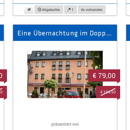
beobachten
Abgelaufen
1
4x vorhanden
Eine Übernachtung im Doppelzimmer für zwei Personen mit Frühstück
0
€ 79,00
00
€ 104,50
präsentiert von