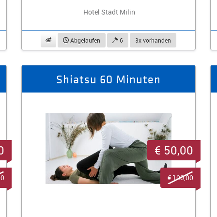
Hotel Stadt Milin
beobachten
Abgelaufen
6
3x vorhanden
Shiatsu 60 Minuten
0
€ 50,00
00
€ 100,00