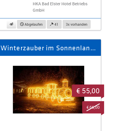
HKA Bad Elster Hotel Betriebs
GmbH
beobachten
Abgelaufen
41
3x vorhanden
Winterzauber im Sonnenlandpark - Ausflug Winter 2025/26 für 4 Personen
€ 55,00
€ 66,00