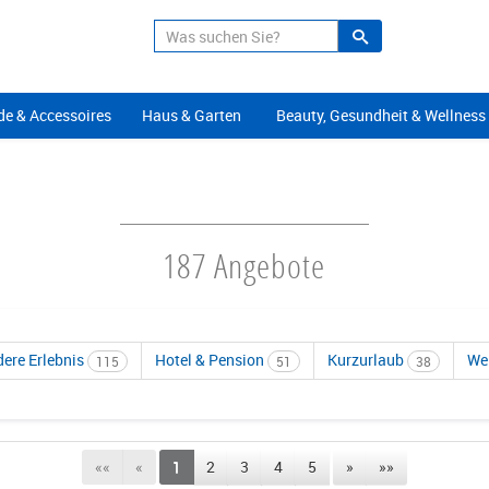
Suche
Alle Angeb
e & Accessoires
Haus & Garten
Beauty, Gesundheit & Wellness
187 Angebote
ere Erlebnis
Hotel & Pension
Kurzurlaub
We
115
51
38
««
«
1
2
3
4
5
»
»»