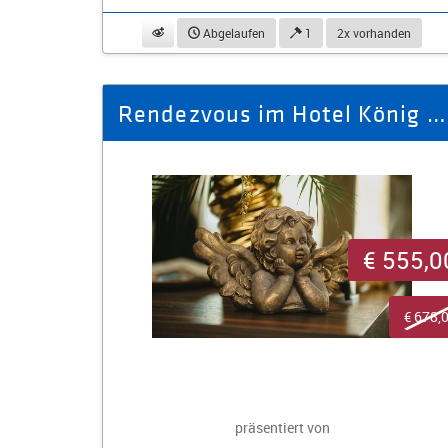
beobachten
Abgelaufen
1
2x vorhanden
Rendezvous im Hotel König Albert für 2 Personen in der Suite
€ 555,0
€ 678,
präsentiert von