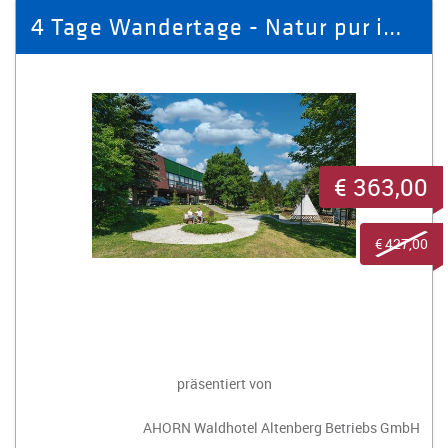
4 Tage Wandertage - Natur pur im AHORN Waldhotel Altenberg für 2 Pers.
€ 363,00
€ 427,00
präsentiert von
AHORN Waldhotel Altenberg Betriebs GmbH