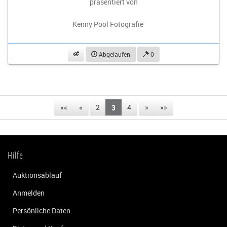
präsentiert von
Kenny Pool Fotografie
beobachten
Abgelaufen
0
««
«
2
3
4
»
»»
Hilfe
Auktionsablauf
Anmelden
Persönliche Daten