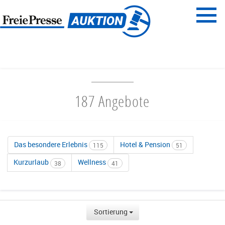
Menü
Freie Presse
START
REISEN & ERLEBNISSE
187 Angebote
Das besondere Erlebnis
Hotel & Pension
115
51
Kurzurlaub
Wellness
38
41
Sortierung