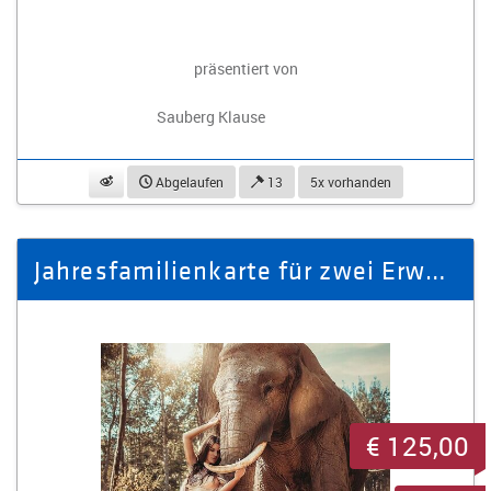
präsentiert von
Sauberg Klause
beobachten
Abgelaufen
13
5x vorhanden
Jahresfamilienkarte für zwei Erwachsene & drei Kinder
€ 125,00