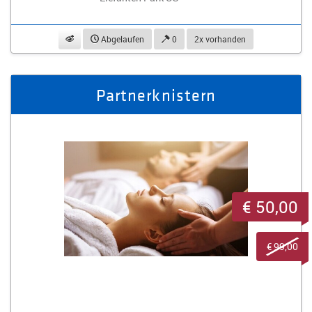
beobachten
Abgelaufen
0
2x vorhanden
Partnerknistern
€ 50,00
€ 99,00