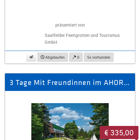
präsentiert von
Saalfelder Feengrotten und Tourismus
GmbH
beobachten
Abgelaufen
0
5x vorhanden
3 Tage Mit Freundinnen im AHORN Waldhotel Altenberg
€ 335,00