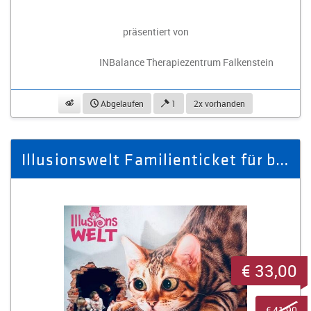
präsentiert von
INBalance Therapiezentrum Falkenstein
beobachten
Abgelaufen
1
2x vorhanden
Illusionswelt Familienticket für bis zu 4 Personen
€ 33,00
€ 41,90