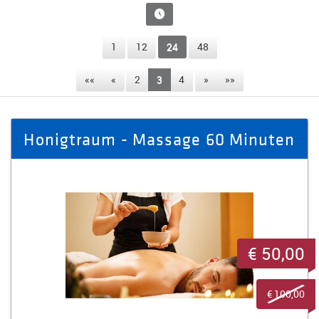
1
12
24
48
««
«
2
3
4
»
»»
Honigtraum - Massage 60 Minuten
€ 50,00
€ 100,00