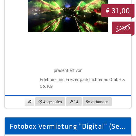
€ 31,00
€ 33,00
präsentiert von
Erlebnis- und Freizeitpark Lichtenau GmbH &
Co. KG
beobachten
Abgelaufen
14
5x vorhanden
Fotobox Vermietung "Digital" (Selbstabholer)