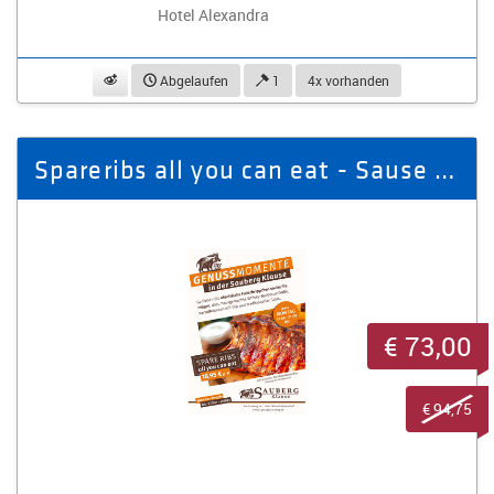
Hotel Alexandra
beobachten
Abgelaufen
1
4x vorhanden
Spareribs all you can eat - Sause in der Sauberg Klause für 5 Personen
€ 73,00
€ 94,75