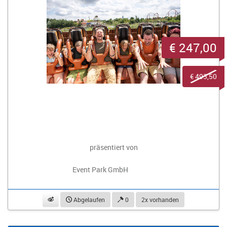
€ 247,00
€ 493,50
präsentiert von
Event Park GmbH
beobachten
Abgelaufen
0
2x vorhanden