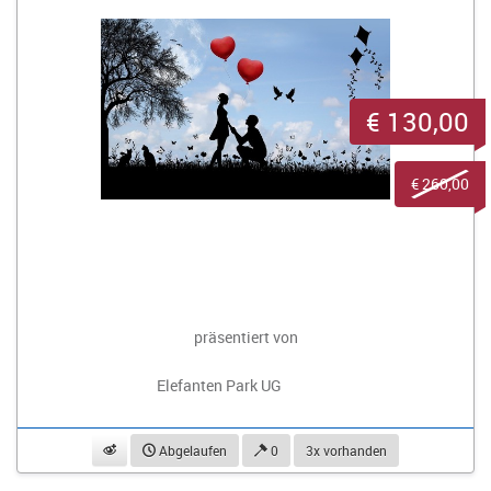
€ 130,00
€ 260,00
präsentiert von
Elefanten Park UG
beobachten
Abgelaufen
0
3x vorhanden