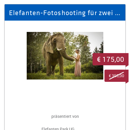
Elefanten-Fotoshooting für zwei Personen
€ 175,00
€ 350,00
präsentiert von
Elefanten Park UG