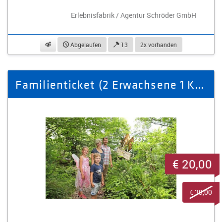
Erlebnisfabrik / Agentur Schröder GmbH
beobachten
Abgelaufen
13
2x vorhanden
Familienticket (2 Erwachsene 1 Kind) für das Feenweltchen
€ 20,00
€ 39,00