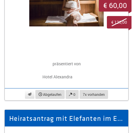
€ 60,00
€ 120,00
präsentiert von
Hotel Alexandra
beobachten
Abgelaufen
0
7x vorhanden
Heiratsantrag mit Elefanten im Elefantenreservat