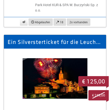
Park Hotel KUR & SPA W. Buczyński Sp. z
o.o.
beobachten
Abgelaufen
18
2x vorhanden
Ein Silversterticket für die Leuchtenburg
€ 125,00
€ 249,00