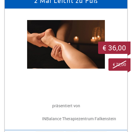
2 Mal Leicht zu Fuß
€ 36,00
€ 72,00
präsentiert von
INBalance Therapiezentrum Falkenstein