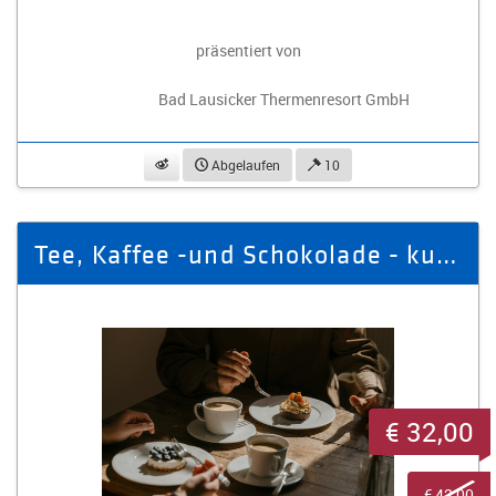
präsentiert von
Bad Lausicker Thermenresort GmbH
beobachten
Abgelaufen
10
Tee, Kaffee -und Schokolade - kulinarische Auszeit für eine Person
€ 32,00
€ 42,00