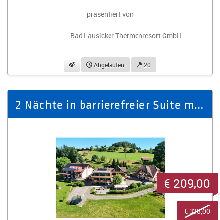
präsentiert von
Bad Lausicker Thermenresort GmbH
beobachten
Abgelaufen
20
2 Nächte in barrierefreier Suite mit Klimaanlage und großem Südbalkon
€ 209,00
€ 338,00