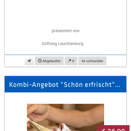
präsentiert von
Stiftung Leuchtenburg
beobachten
Abgelaufen
0
4x vorhanden
Kombi-Angebot "Schön erfrischt" für 1 Person