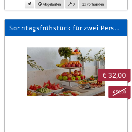
beobachten
Abgelaufen
0
2x vorhanden
Sonntagsfrühstück für zwei Personen inkl. ein Glas Sekt pro Person
€ 32,00
€ 50,00