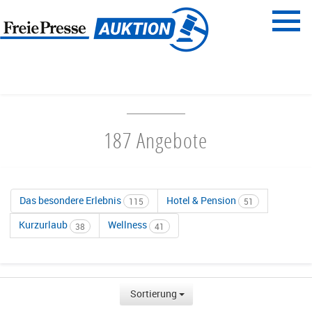
Menü
Freie Presse
START
REISEN & ERLEBNISSE
187 Angebote
Das besondere Erlebnis
Hotel & Pension
115
51
Kurzurlaub
Wellness
38
41
Sortierung