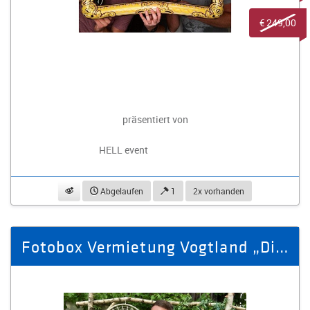
€ 249,00
präsentiert von
HELL event
beobachten
Abgelaufen
1
2x vorhanden
Fotobox Vermietung Vogtland „Digital + Print“ (inkl. Aufbau)