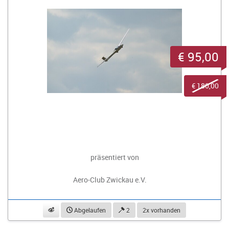
€ 95,00
€ 180,00
präsentiert von
Aero-Club Zwickau e.V.
beobachten
Abgelaufen
2
2x vorhanden