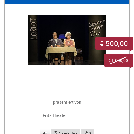
€ 500,00
€ 1.000,00
präsentiert von
Fritz Theater
beobachten
Abgelaufen
0