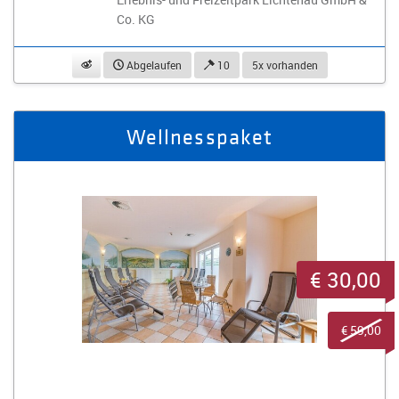
Co. KG
beobachten
Abgelaufen
10
5x vorhanden
Wellnesspaket
€ 30,00
€ 59,00