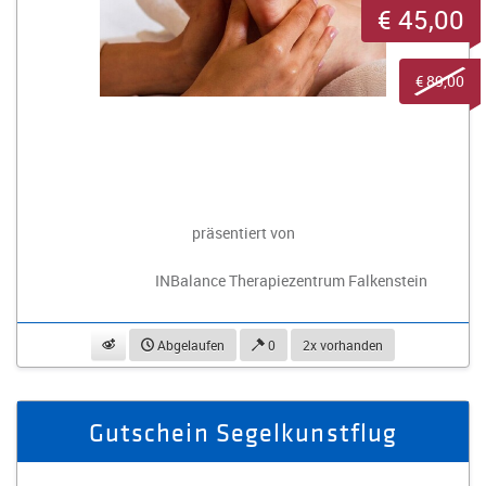
€ 45,00
€ 89,00
präsentiert von
INBalance Therapiezentrum Falkenstein
beobachten
Abgelaufen
0
2x vorhanden
Gutschein Segelkunstflug