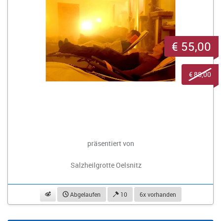
€ 55,00
€ 88,00
präsentiert von
Salzheilgrotte Oelsnitz
beobachten
Abgelaufen
10
6x vorhanden