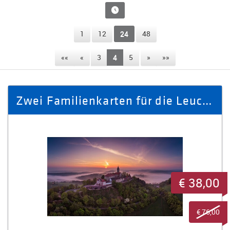
1
12
24
48
««
«
3
4
5
»
»»
Zwei Familienkarten für die Leuchtenburg
€ 38,00
€ 76,00