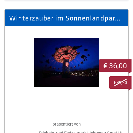
Winterzauber im Sonnenlandpark - Ausflug Winter 2025/26 für 3 Personen
€ 36,00
€ 49,50
präsentiert von
Erlebnis- und Freizeitpark Lichtenau GmbH &