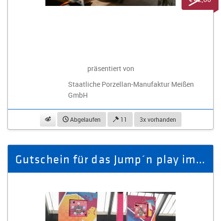
präsentiert von
Staatliche Porzellan-Manufaktur Meißen
GmbH
beobachten
Abgelaufen
11
3x vorhanden
Gutschein für das Jump´n play im Wert von 50,- €