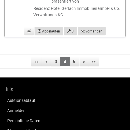
präsentiert von
Residenz Hotel Gerlach Immobilien GmbH & Co.
Verwaltungs-KG
beobachten
Abgelaufen
8
5x vorhanden
««
«
3
4
5
»
»»
Hilfe
Auktionsablauf
Anmelden
Persönliche Daten