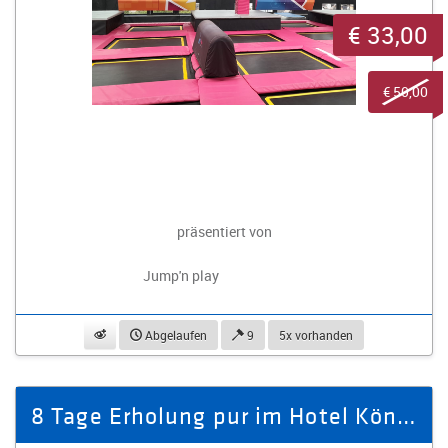
€ 33,00
€ 50,00
präsentiert von
Jump'n play
beobachten
Abgelaufen
9
5x vorhanden
8 Tage Erholung pur im Hotel König Albert, Deluxe-Zimmer für 2 Pers.