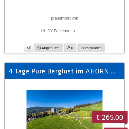
präsentiert von
INJOY-Falkenstein
beobachten
Abgelaufen
0
2x vorhanden
4 Tage Pure Berglust im AHORN Hotel am Fichtelberg Oberwiesenthal
€ 265,00