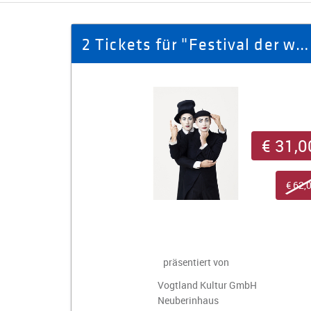
2 Tickets für "Festival der wortlosen Komik" (PK1) am 30.05.26
€ 31,0
€ 62,
präsentiert von
Vogtland Kultur GmbH
Neuberinhaus