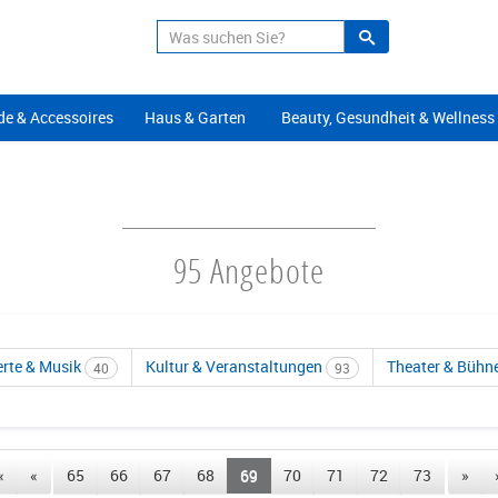
Suche
Alle Angeb
e & Accessoires
Haus & Garten
Beauty, Gesundheit & Wellness
95 Angebote
rte & Musik
Kultur & Veranstaltungen
Theater & Bühn
40
93
«
«
65
66
67
68
69
70
71
72
73
»