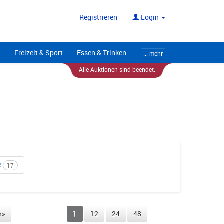
ote
Alle Anbieter
Registrieren
Login
Freizeit & Sport
Essen & Trinken
... mehr
Alle Auktionen sind beendet.
e
17
»»
1
12
24
48