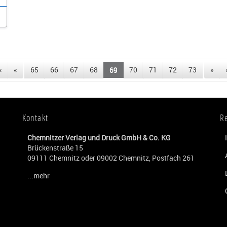
«
«
65
66
67
68
69
70
71
72
73
»
Kontakt
R
Chemnitzer Verlag und Druck GmbH & Co. KG
Brückenstraße 15
09111 Chemnitz oder 09002 Chemnitz, Postfach 261
...mehr