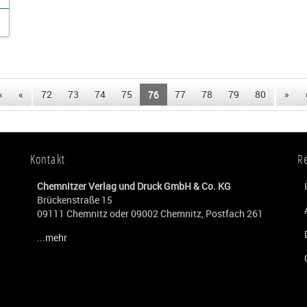
«
«
72
73
74
75
76
77
78
79
80
»
Kontakt
R
Chemnitzer Verlag und Druck GmbH & Co. KG
Brückenstraße 15
09111 Chemnitz oder 09002 Chemnitz, Postfach 261
...mehr