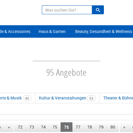
Suche
Alle Angeb
e & Accessoires
Haus & Garten
Beauty, Gesundheit & Wellness
95 Angebote
rte & Musik
Kultur & Veranstaltungen
Theater & Bühn
40
93
«
«
72
73
74
75
76
77
78
79
80
»