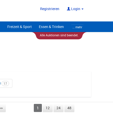
ote
Alle Anbieter
Registrieren
Login
Freizeit & Sport
Essen & Trinken
... mehr
Alle Auktionen sind beendet.
e
17
»»
1
12
24
48