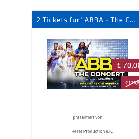
2 Tickets für "ABBA - The Concert" am 29.01.2027 in Zwickau
€ 70,0
€ 139,
präsentiert von
Reset Production e.K.