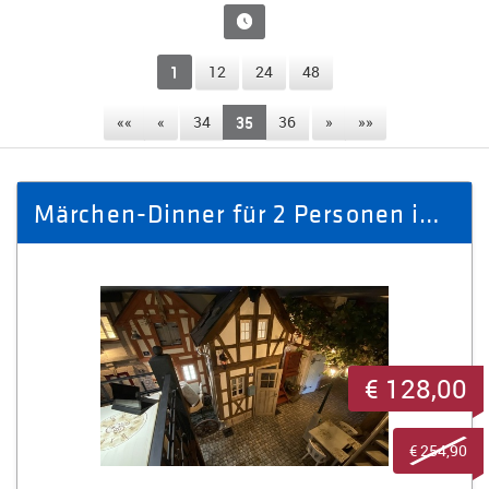
1
12
24
48
««
«
34
35
36
»
»»
Märchen-Dinner für 2 Personen im Schuhmacher Haus Nr. 59
€ 128,00
€ 254,90