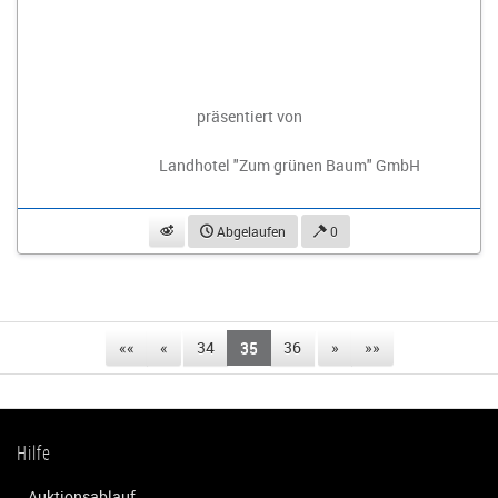
präsentiert von
Landhotel "Zum grünen Baum" GmbH
beobachten
Abgelaufen
0
««
«
34
35
36
»
»»
Hilfe
Auktionsablauf