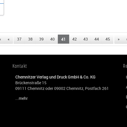
«
«
37
38
39
40
41
42
43
44
45
»
Kontakt
R
Chemnitzer Verlag und Druck GmbH & Co. KG
Brückenstraße 15
09111 Chemnitz oder 09002 Chemnitz, Postfach 261
...mehr