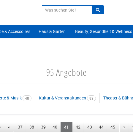
Suche
Alle Angeb
e & Accessoires
Haus & Garten
Beauty, Gesundheit & Wellness
95 Angebote
rte & Musik
Kultur & Veranstaltungen
Theater & Bühn
40
93
«
«
37
38
39
40
41
42
43
44
45
»