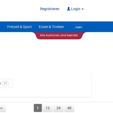
ote
Alle Anbieter
Registrieren
Login
Freizeit & Sport
Essen & Trinken
... mehr
Alle Auktionen sind beendet.
e
17
»»
1
12
24
48