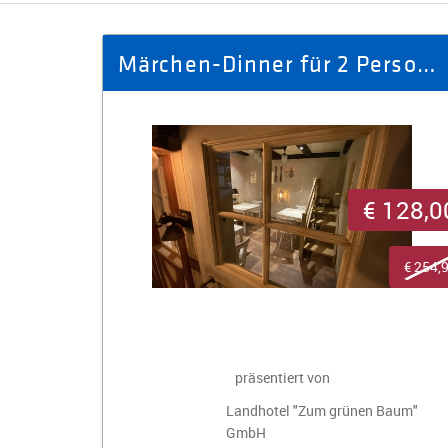
Märchen-Dinner für 2 Personen im Gasthaus "Zum roten Ochsen" Nr. 78
€ 128,0
€ 254,
präsentiert von
Landhotel "Zum grünen Baum"
GmbH