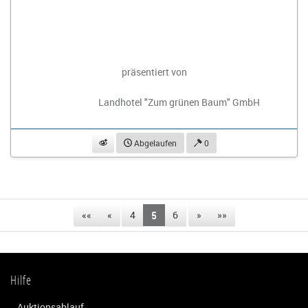
präsentiert von
Landhotel "Zum grünen Baum" GmbH
beobachten
Abgelaufen
0
««
«
4
5
6
»
»»
Hilfe
Auktionsablauf