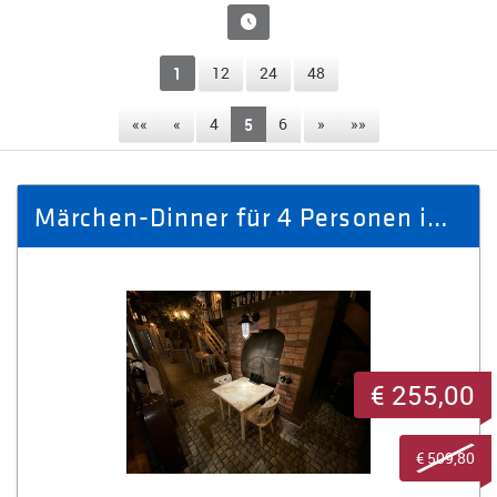
1
12
24
48
««
«
4
5
6
»
»»
Märchen-Dinner für 4 Personen im Brauhaus Bierfass Nr. 64
€ 255,00
€ 509,80