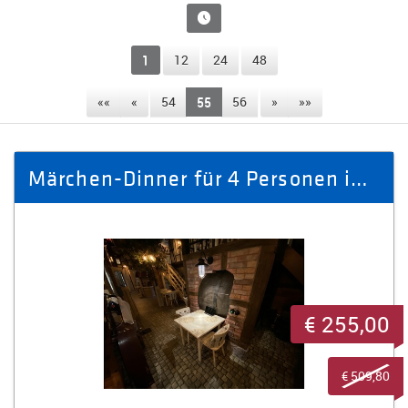
1
12
24
48
««
«
54
55
56
»
»»
Märchen-Dinner für 4 Personen im Brauhaus Bierfass Nr. 64
€ 255,00
€ 509,80