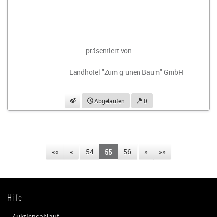
präsentiert von
Landhotel "Zum grünen Baum" GmbH
beobachten
Abgelaufen
0
««
«
54
55
56
»
»»
Hilfe
Auktionsablauf