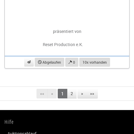
präsentiert von
Reset Production e.K.
beobachten
Abgelaufen
0
10x vorhanden
««
«
1
2
»
»»
Hilfe
Auktionsablauf