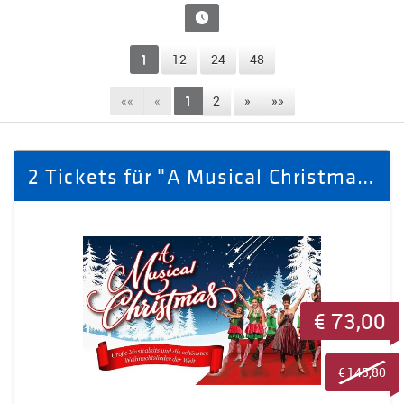
1
12
24
48
««
«
1
2
»
»»
2 Tickets für "A Musical Christmas" am 23.12.2025 in Plauen
€ 73,00
€ 145,80