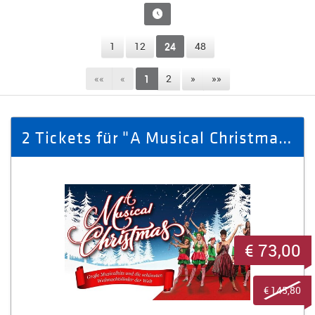
1
12
24
48
««
«
1
2
»
»»
2 Tickets für "A Musical Christmas" am 23.12.2025 in Plauen
€ 73,00
€ 145,80