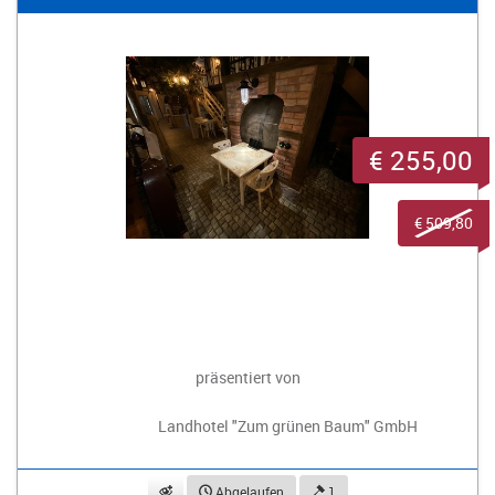
€ 255,00
€ 509,80
präsentiert von
Landhotel "Zum grünen Baum" GmbH
beobachten
Abgelaufen
1