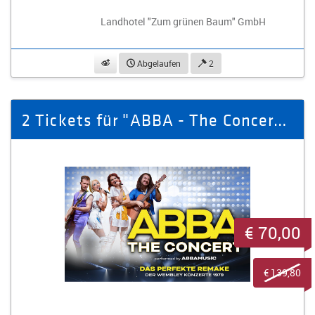
Landhotel "Zum grünen Baum" GmbH
beobachten
Abgelaufen
2
2 Tickets für "ABBA - The Concert" am 29.01.2027 in Zwickau
€ 70,00
€ 139,80