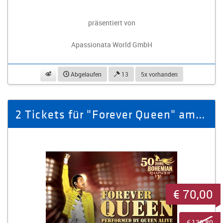
präsentiert von
Apassionata World GmbH
beobachten
Abgelaufen
13
5x vorhanden
2 Tickets für "Forever Queen" am 16.10.2026 in Zwickau
€ 70,00
€ 139,80