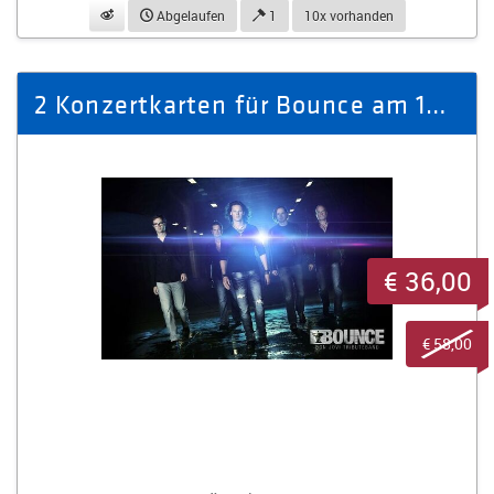
beobachten
Abgelaufen
1
10x vorhanden
2 Konzertkarten für Bounce am 14.08.2026 auf Schloss Voigtsberg
€ 36,00
€ 58,00