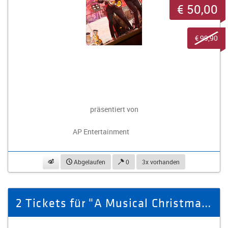
€ 50,00
€ 99,90
präsentiert von
AP Entertainment
beobachten
Abgelaufen
0
3x vorhanden
2 Tickets für "A Musical Christmas" am 26.11.2026 in Zwickau