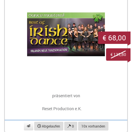
€ 68,00
€ 135,80
präsentiert von
Reset Production e.K.
beobachten
Abgelaufen
0
10x vorhanden