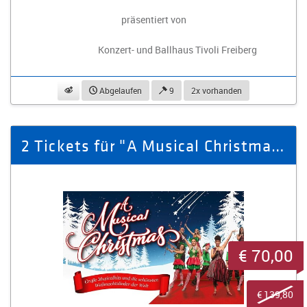
präsentiert von
Konzert- und Ballhaus Tivoli Freiberg
beobachten
Abgelaufen
9
2x vorhanden
2 Tickets für "A Musical Christmas" am 22.12.2025 in Annaberg-Buchholz
€ 70,00
€ 139,80