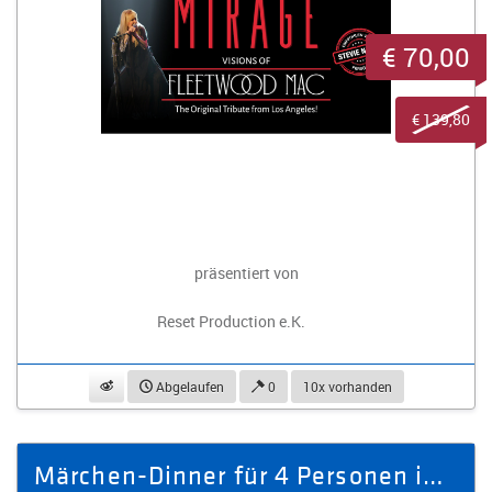
€ 70,00
€ 139,80
präsentiert von
Reset Production e.K.
beobachten
Abgelaufen
0
10x vorhanden
Märchen-Dinner für 4 Personen im Brauhaus Bierfass Nr. 64