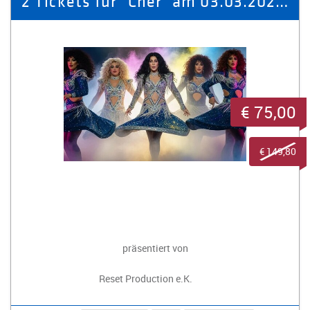
2 Tickets für "Cher" am 03.03.2027 in Plauen
€ 75,00
€ 149,80
präsentiert von
Reset Production e.K.