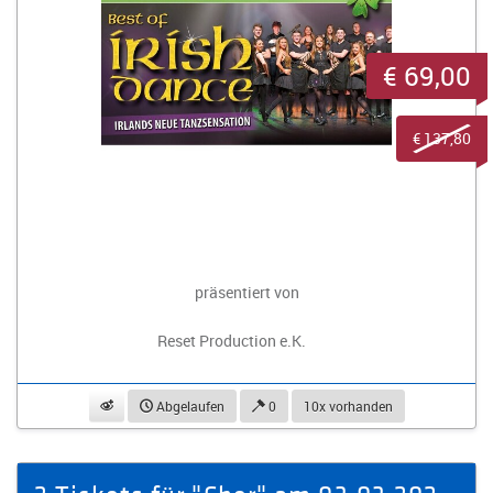
€ 69,00
€ 137,80
präsentiert von
Reset Production e.K.
beobachten
Abgelaufen
0
10x vorhanden