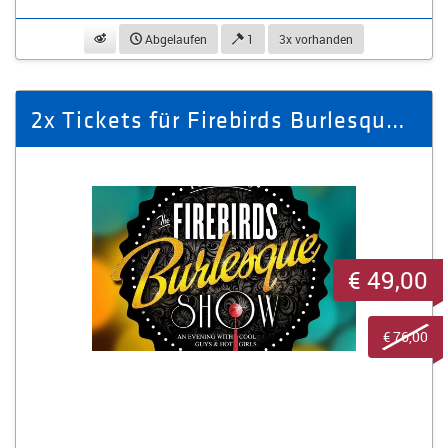
beobachten
Abgelaufen
1
3x vorhanden
2x Tickets für Firebirds Burlesque Show am 27.03.2026
€ 49,00
€ 76,00