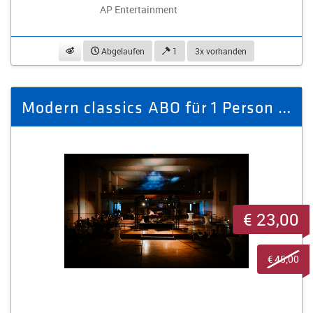
AP Entertainment
beobachten
Abgelaufen
1
3x vorhanden
Modern classics ABO für 1 Person (2 Veranstaltungen)
€ 23,00
€ 45,00