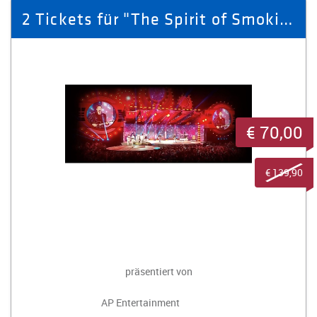
2 Tickets für "The Spirit of Smokie" 15.02.26 Kulturpalast Dresden
€ 70,00
€ 139,90
präsentiert von
AP Entertainment