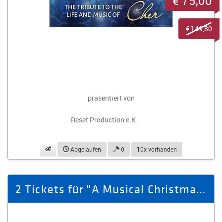
€ 75,00
€ 149,80
präsentiert von
Reset Production e.K.
beobachten
Abgelaufen
0
10x vorhanden
2 Tickets für "A Musical Christmas" am 19.12.2025 in Zwickau