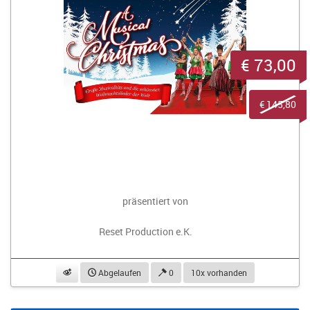
€ 73,00
€ 145,80
präsentiert von
Reset Production e.K.
beobachten
Abgelaufen
0
10x vorhanden