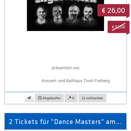
€ 26,00
€ 52,00
präsentiert von
Konzert- und Ballhaus Tivoli Freiberg
beobachten
Abgelaufen
0
2x vorhanden
2 Tickets für "Dance Masters" am 27.02.2026 in Annaberg-Buchholz