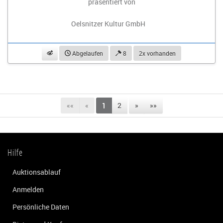
präsentiert von
Oelsnitzer Kultur GmbH
beobachten
Abgelaufen
8
2x vorhanden
««
«
1
2
»
»»
Hilfe
Auktionsablauf
Anmelden
Persönliche Daten