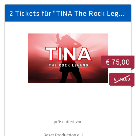
2 Tickets für "TINA The Rock Legend" am 31.01.2027 in Zwickau
€ 75,00
€ 149,80
präsentiert von
Reset Production e.K.