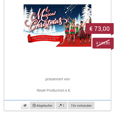
€ 73,00
€ 145,80
präsentiert von
Reset Production e.K.
beobachten
Abgelaufen
1
10x vorhanden