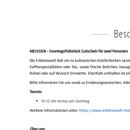
Bes
MEISSEN - Sonntagsfrühstück Gutschein für zwei Personen
Die Erlebniswelt lädt ein zu kulinarischen Köstlichkeiten ser
Kaffeespezialitäten oder Tee, sowie frische Brötchen, hausg
Rührei oder auf Wunsch Omelette. Ebenfalls enthalten ist e
Bitte informieren Sie uns vorab zu Ernährungswünschen, Alle
Termin:
10-12 Uhr immer am Sonntag
Weitere Informationen unter:
https://www.erlebniswelt-me
Über uns: