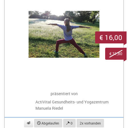
€ 16,00
€ 31,80
präsentiert von
ActiVital Gesundheits- und Yogazentrum
Manuela Riedel
beobachten
Abgelaufen
0
2x vorhanden