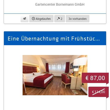
Gartencenter Bornemann GmbH
beobachten
Abgelaufen
2
3x vorhanden
Eine Übernachtung mit Frühstück im Doppelzimmer für zwei Personen
€ 87,00
€ 114,00