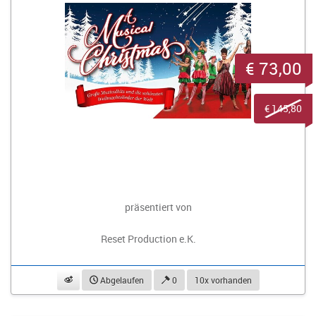
€ 73,00
€ 145,80
präsentiert von
Reset Production e.K.
beobachten
Abgelaufen
0
10x vorhanden