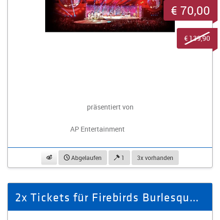
€ 70,00
€ 139,90
präsentiert von
AP Entertainment
beobachten
Abgelaufen
1
3x vorhanden
2x Tickets für Firebirds Burlesque Show am 27.03.2026