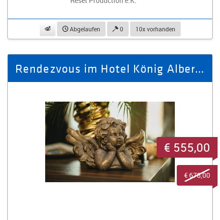
Reset Production e.K.
beobachten
Abgelaufen
0
10x vorhanden
Rendezvous im Hotel König Albert für 2 Personen in der Suite
€ 555,00
€ 678,00