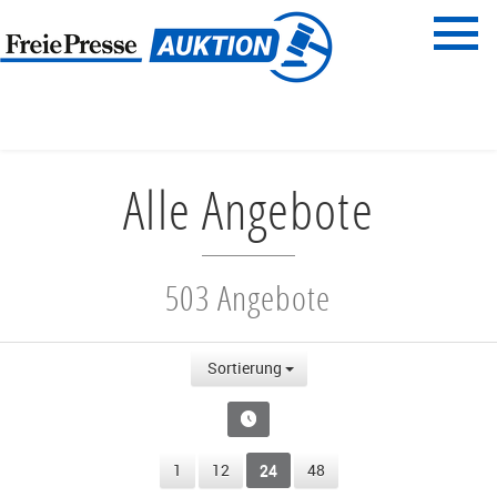
Menü
Freie Presse
START
ALLE ANGEBOTE
Alle Angebote
503 Angebote
Sortierung
1
12
24
48