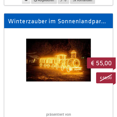
Abgelaufen
0
5x vorhanden
Winterzauber im Sonnenlandpark - Ausflug Winter 2025/26 für 4 Personen
€ 55,00
€ 66,00
präsentiert von