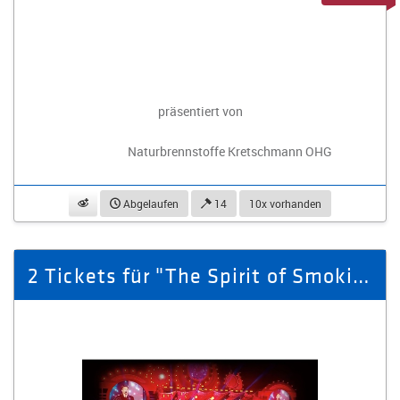
präsentiert von
Naturbrennstoffe Kretschmann OHG
beobachten
Abgelaufen
14
10x vorhanden
2 Tickets für "The Spirit of Smokie" 15.02.26 Kulturpalast Dresden