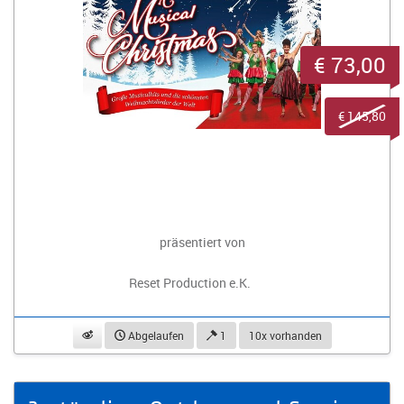
€ 73,00
€ 145,80
präsentiert von
Reset Production e.K.
beobachten
Abgelaufen
1
10x vorhanden