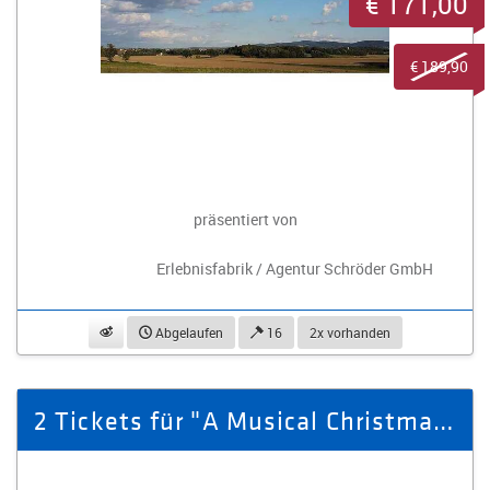
€ 171,00
€ 189,90
präsentiert von
Erlebnisfabrik / Agentur Schröder GmbH
beobachten
Abgelaufen
16
2x vorhanden
2 Tickets für "A Musical Christmas" am 23.12.2025 in Plauen