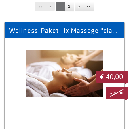
««
«
1
2
»
»»
Wellness-Paket: 1x Massage "classic" + 1x Aromaöl-Massage
€ 40,00
€ 79,00