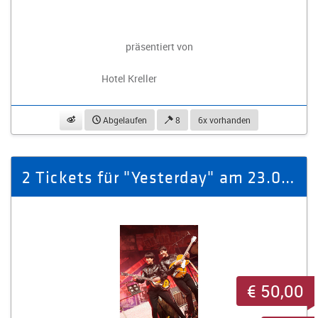
präsentiert von
Hotel Kreller
beobachten
Abgelaufen
8
6x vorhanden
2 Tickets für "Yesterday" am 23.01.26 Gewandhaus zu Leipzig
€ 50,00