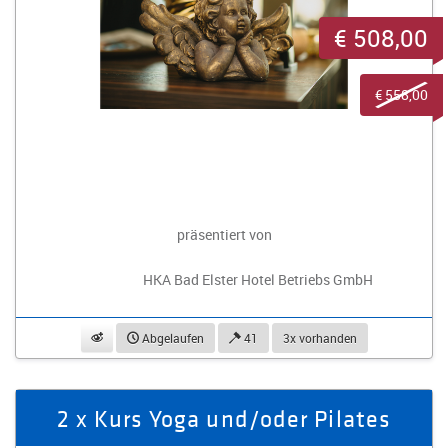
€ 508,00
€ 558,00
präsentiert von
HKA Bad Elster Hotel Betriebs GmbH
beobachten
Abgelaufen
41
3x vorhanden
2 x Kurs Yoga und/oder Pilates