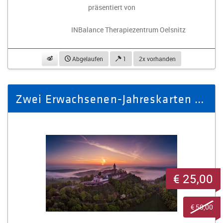
präsentiert von
INBalance Therapiezentrum Oelsnitz
beobachten
Abgelaufen
1
2x vorhanden
Zwei Erwachsenen-Jahreskarten für die Leuchtenburg
€ 25,00
€ 50,00