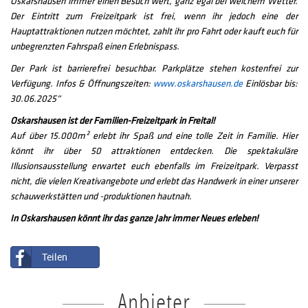
Oskarshausen immer einen Besuch wert, ganz egal bei welchem Wetter.
Der Eintritt zum Freizeitpark ist frei, wenn ihr jedoch eine der
Hauptattraktionen nutzen möchtet, zahlt ihr pro Fahrt oder kauft euch für
unbegrenzten Fahrspaß einen Erlebnispass.
Der Park ist barrierefrei besuchbar. Parkplätze stehen kostenfrei zur
Verfügung. Infos & Öffnungszeiten:
www.oskarshausen.de
Einlösbar bis:
30.06.2025“
Oskarshausen ist der Familien-Freizeitpark in Freital!
Auf über 15.000m² erlebt ihr Spaß und eine tolle Zeit in Familie. Hier
könnt ihr über 50 attraktionen entdecken. Die spektakuläre
Illusionsausstellung erwartet euch ebenfalls im Freizeitpark. Verpasst
nicht, die vielen Kreativangebote und erlebt das Handwerk in einer unserer
schauwerkstätten und -produktionen hautnah.
In Oskarshausen könnt ihr das ganze Jahr immer Neues erleben!
Teilen
Anbieter