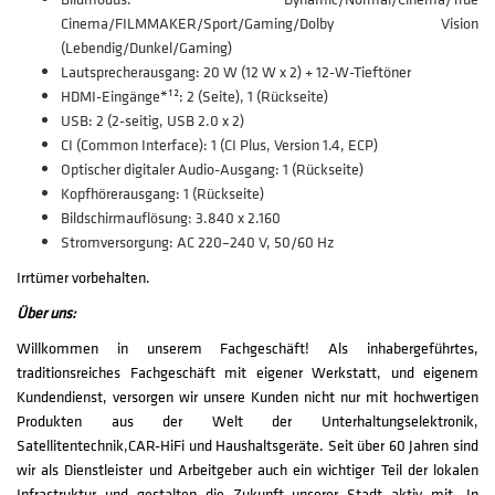
Cinema/FILMMAKER/Sport/Gaming/Dolby Vision
(Lebendig/Dunkel/Gaming)
Lautsprecherausgang: 20 W (12 W x 2) + 12-W-Tieftöner
HDMI-Eingänge*¹²: 2 (Seite), 1 (Rückseite)
USB: 2 (2-seitig, USB 2.0 x 2)
CI (Common Interface): 1 (CI Plus, Version 1.4, ECP)
Optischer digitaler Audio-Ausgang: 1 (Rückseite)
Kopfhörerausgang: 1 (Rückseite)
Bildschirmauflösung: 3.840 x 2.160
Stromversorgung: AC 220–240 V, 50/60 Hz
Irrtümer vorbehalten.
Über uns:
Willkommen in unserem Fachgeschäft! Als inhabergeführtes,
traditionsreiches Fachgeschäft mit eigener Werkstatt, und eigenem
Kundendienst, versorgen wir unsere Kunden nicht nur mit hochwertigen
Produkten aus der Welt der Unterhaltungselektronik,
Satellitentechnik,CAR-HiFi und Haushaltsgeräte. Seit über 60 Jahren sind
wir als Dienstleister und Arbeitgeber auch ein wichtiger Teil der lokalen
Infrastruktur und gestalten die Zukunft unserer Stadt aktiv mit. In