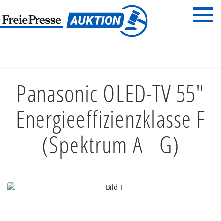
Menü
Freie Presse
START
MEDIA & TECHNIK
ELEKTRONIK, FOTO & FILM
Panasonic OLED-TV 55"
Energieeffizienzklasse F
(Spektrum A - G)