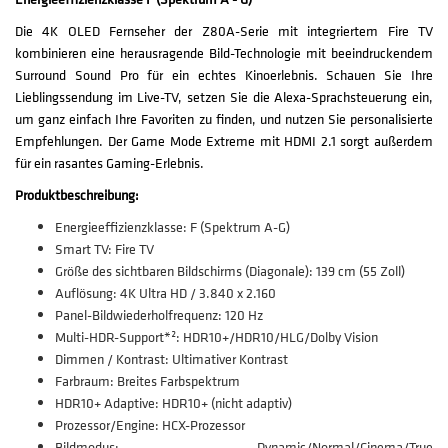
Die 4K OLED Fernseher der Z80A-Serie mit integriertem Fire TV
kombinieren eine herausragende Bild-Technologie mit beeindruckendem
Surround Sound Pro für ein echtes Kinoerlebnis. Schauen Sie Ihre
Lieblingssendung im Live-TV, setzen Sie die Alexa-Sprachsteuerung ein,
um ganz einfach Ihre Favoriten zu finden, und nutzen Sie personalisierte
Empfehlungen. Der Game Mode Extreme mit HDMI 2.1 sorgt außerdem
für ein rasantes Gaming-Erlebnis.
Produktbeschreibung:
Energieeffizienzklasse: F (Spektrum A-G)
Smart TV: Fire TV
Größe des sichtbaren Bildschirms (Diagonale): 139 cm (55 Zoll)
Auflösung: 4K Ultra HD / 3.840 x 2.160
Panel-Bildwiederholfrequenz: 120 Hz
Multi-HDR-Support*²: HDR10+/HDR10/HLG/Dolby Vision
Dimmen / Kontrast: Ultimativer Kontrast
Farbraum: Breites Farbspektrum
HDR10+ Adaptive: HDR10+ (nicht adaptiv)
Prozessor/Engine: HCX-Prozessor
Bildmodus: Dynamic/Normal/Cinema/True