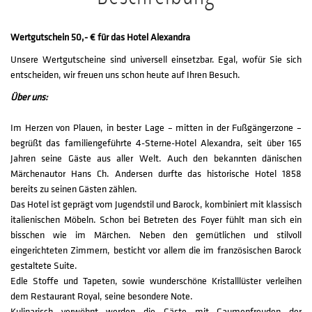
Wertgutschein 50,- € für das Hotel Alexandra
Unsere Wertgutscheine sind universell einsetzbar. Egal, wofür Sie sich
entscheiden, wir freuen uns schon heute auf Ihren Besuch.
Über uns:
Im Herzen von Plauen, in bester Lage – mitten in der Fußgängerzone –
begrüßt das familiengeführte 4-Sterne-Hotel Alexandra, seit über 165
Jahren seine Gäste aus aller Welt. Auch den bekannten dänischen
Märchenautor Hans Ch. Andersen durfte das historische Hotel 1858
bereits zu seinen Gästen zählen.
Das Hotel ist geprägt vom Jugendstil und Barock, kombiniert mit klassisch
italienischen Möbeln. Schon bei Betreten des Foyer fühlt man sich ein
bisschen wie im Märchen. Neben den gemütlichen und stilvoll
eingerichteten Zimmern, besticht vor allem die im französischen Barock
gestaltete Suite.
Edle Stoffe und Tapeten, sowie wunderschöne Kristalllüster verleihen
dem Restaurant Royal, seine besondere Note.
Kulinarisch verwöhnt werden die Gäste mit Gaumenfreuden der