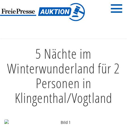
Menü
Freie Presse
START
REISEN & ERLEBNISSE
HOTEL & PENSION
5 Nächte im
Winterwunderland für 2
Personen in
Klingenthal/Vogtland