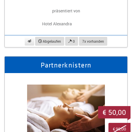
präsentiert von
Hotel Alexandra
beobachten
Abgelaufen
0
7x vorhanden
Partnerknistern
€ 50,00
€ 99,00