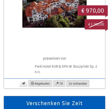
€ 970,00
€ 1.260,00
präsentiert von
Park Hotel KUR & SPA W. Buczyński Sp. z
o.o.
beobachten
Abgelaufen
18
2x vorhanden
Verschenken Sie Zeit