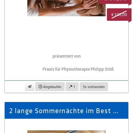
€ 100,00
präsentiert von
Praxis für Physiotherapie Philipp Stöß
beobachten
Abgelaufen
1
5x vorhanden
2 lange Sommernächte im Best Western Ahorn Hotel Oberwiesenthal