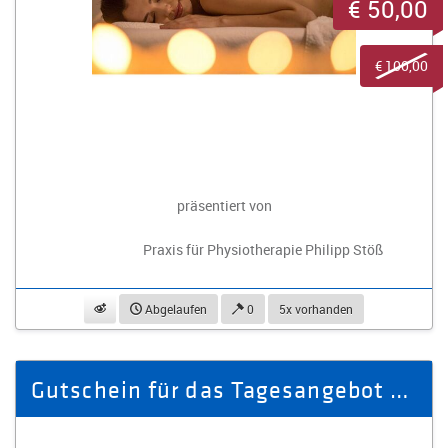
€ 50,00
€ 100,00
präsentiert von
Praxis für Physiotherapie Philipp Stöß
beobachten
Abgelaufen
0
5x vorhanden
Gutschein für das Tagesangebot "Schön erholt" für 1 Person