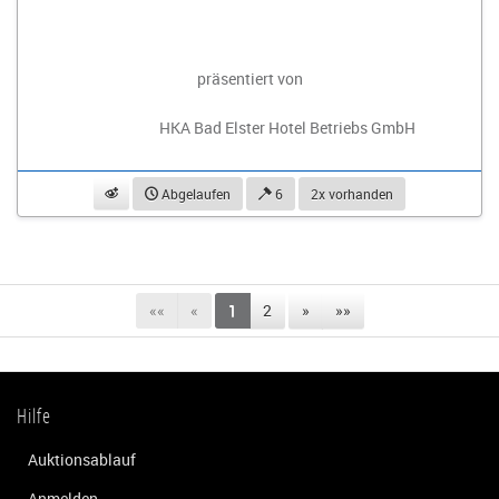
präsentiert von
HKA Bad Elster Hotel Betriebs GmbH
beobachten
Abgelaufen
6
2x vorhanden
««
«
1
2
»
»»
Hilfe
Auktionsablauf
Anmelden