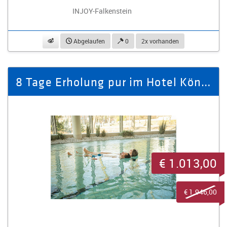
INJOY-Falkenstein
beobachten
Abgelaufen
0
2x vorhanden
8 Tage Erholung pur im Hotel König Albert, Deluxe-Zimmer für 2 Pers.
€ 1.013,00
€ 1.946,00