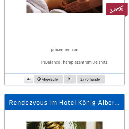
€ 79,00
präsentiert von
INBalance Therapiezentrum Oelsnitz
beobachten
Abgelaufen
1
2x vorhanden
Rendezvous im Hotel König Albert für 2 Personen in der Suite