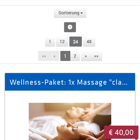
Sortierung
1
12
24
48
««
«
1
2
»
»»
Wellness-Paket: 1x Massage "classic" + 1x Aromaöl-Massage
€ 40,00