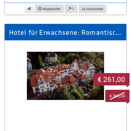
beobachten
Abgelaufen
1
2x vorhanden
Hotel für Erwachsene: Romantisches Wochenende in den Isergebirge
€ 261,00
€ 368,00