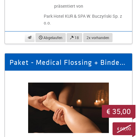
präsentiert von
Park Hotel KUR & SPA W. Buczyński Sp. z
o.o.
beobachten
Abgelaufen
18
2x vorhanden
Paket - Medical Flossing + Bindegewebsmassage
€ 35,00
€ 69,00