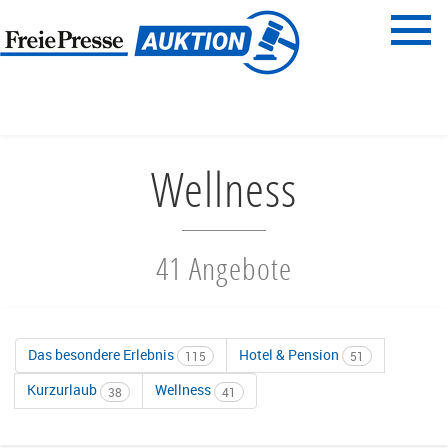
Menü
Freie Presse
START
REISEN & ERLEBNISSE
WELLNESS
Wellness
41 Angebote
Das besondere Erlebnis
Hotel & Pension
115
51
Kurzurlaub
Wellness
38
41