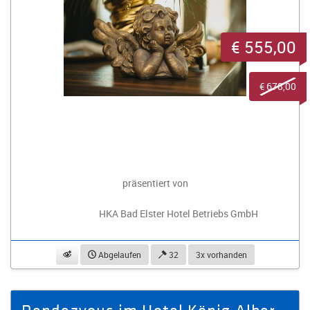
€ 555,00
€ 678,00
präsentiert von
HKA Bad Elster Hotel Betriebs GmbH
beobachten
Abgelaufen
32
3x vorhanden
Rendezvous im Hotel König Albert, Superior - Zimmer für 2 Personen