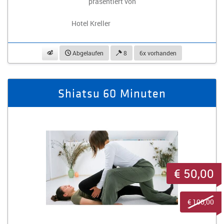
präsentiert von
Hotel Kreller
beobachten
Abgelaufen
8
6x vorhanden
Shiatsu 60 Minuten
€ 50,00
€ 100,00