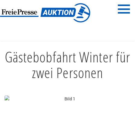
Menü
Freie Presse
START
REISEN & ERLEBNISSE
DAS BESONDERE ERLEBNIS
Gästebobfahrt Winter für
zwei Personen