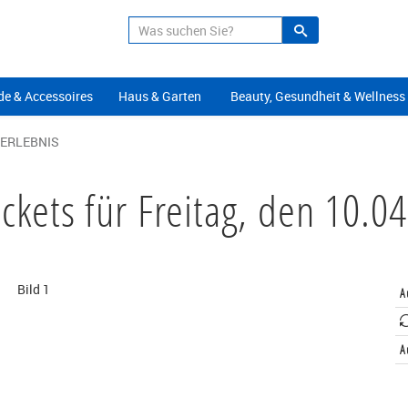
Suche
Alle Angeb
e & Accessoires
Haus & Garten
Beauty, Gesundheit & Wellness
 ERLEBNIS
ickets für Freitag, den 10.
A
A