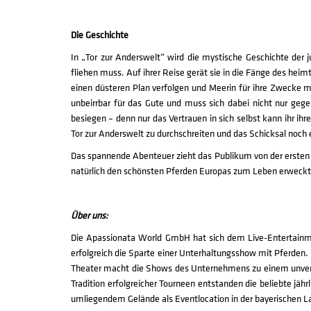
Die Geschichte
In „Tor zur Anderswelt“ wird die mystische Geschichte der 
fliehen muss. Auf ihrer Reise gerät sie in die Fänge des hei
einen düsteren Plan verfolgen und Meerin für ihre Zwecke
unbeirrbar für das Gute und muss sich dabei nicht nur geg
besiegen – denn nur das Vertrauen in sich selbst kann ihr ih
Tor zur Anderswelt zu durchschreiten und das Schicksal noc
Das spannende Abenteuer zieht das Publikum von der ersten 
natürlich den schönsten Pferden Europas zum Leben erweckt
Über uns:
Die Apassionata World GmbH hat sich dem Live-Entertainmen
erfolgreich die Sparte einer Unterhaltungsshow mit Pferden.
Theater macht die Shows des Unternehmens zu einem unverges
Tradition erfolgreicher Tourneen entstanden die beliebt
umliegendem Gelände als Eventlocation in der bayerischen 