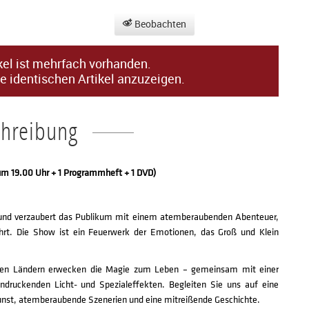
Beobachten
kel ist mehrfach vorhanden.
e identischen Artikel anzuzeigen.
chreibung
 um 19.00 Uhr + 1 Programmheft + 1 DVD)
 und verzaubert das Publikum mit einem atemberaubenden Abenteuer,
ührt. Die Show ist ein Feuerwerk der Emotionen, das Groß und Klein
enen Ländern erwecken die Magie zum Leben – gemeinsam mit einer
druckenden Licht- und Spezialeffekten. Begleiten Sie uns auf eine
unst, atemberaubende Szenerien und eine mitreißende Geschichte.