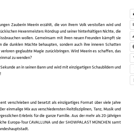
jungen Zauberin Meerin erzählt, die von ihrem Volk verstoßen wird und
mtückischen Hexenmeisters Röndrup und seiner hinterhältigen Nichte, die
 missbrauchen wollen. Gemeinsam mit ihren neuen Freunden kämpft sie
en die dunklen Mächte behaupten, sondern auch ihre inneren Schatten
re verloren geglaubte Magie zurückbringen. Wird Meerin es schaffen, das
h einmal zu wenden?
Sekunde an in seinen Bann und wird mit einzigartigen Schaubildern und
!
t verschrieben und besetzt als einzigartiges Format über viele Jahre
 Der einmalige Mix aus verschiedensten Reitdisziplinen, Tanz, Musik und
slichen Erlebnis für die ganze Familie. Aus der mehr als 20-jährigen
e jährliche Europa-Tour CAVALLUNA und der SHOWPALAST MÜNCHEN samt
Landeshauptstadt.