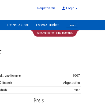
ote
Alle Anbieter
Registrieren
Login
Freizeit & Sport
Essen & Trinken
... mehr
Alle Auktionen sind beendet.
€
uktions-Nummer
1067
Restzeit
Abgelaufen
ufrufe
287
Preis