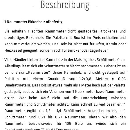
Beschreibung
1 Raummeter Birkenholz ofenfertig
Sie erhalten 1 echten Raummeter dicht gestapeltes, trockenes und
ofenfertiges Birkenholz. Die Palette mit Box ist im Preis enthalten und
kann mit verfeuert werden. Das Holz ist nicht nur für Ofen, Kamin oder
Heizkessel geeignet, sondern auch für Smoker oder Lagerfeuer.
Viele Händler bieten das Kaminholz in der Maßangabe „Schüttmeter“ an.
Allerdings lässt sich ein Schüttmeter schlecht nachmessen. Daher gibt es
bei uns nur „Raummeter“. Unser Kaminholz wird dicht gestapelt auf
Paletten mit einem Grundmaß von 1,2x0,8 Metern = 0,96
Quadratmetern. Das Holz ist etwas mehr als 1 Meter hoch auf der Palette
gestapelt, sodass sich ein Volumen von 1 Kubikmeter bzw. Raummeter
ergibt. Wer beim Kauf nicht auf die Unterscheidung zwischen
Raummeter und Schüttmeter achtet, kann schnell zu viel bezahlen. 1
Raummeter ergibt ca. 1,3 - 1,4 Schüttmeter. Andersherum ergibt 1
Schüttmeter rund 0,71 bis 0,77 Raummeter. Bieten wir also den
Raummeter beispielsweise für 105 Euro an, würde sich ein
Schüttmeterpreis von 75 bis 81 Euro ergeben.