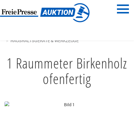
Menü
Freie Presse
START
HAUS & GARTEN
HAUSHALTSGERÄTE & WERKZEUGE
1 Raummeter Birkenholz
ofenfertig