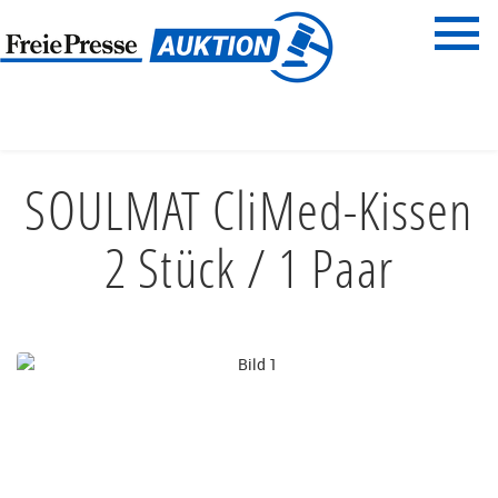
Menü
Freie Presse
START
HAUS & GARTEN
MÖBEL & EINRICHTEN
SOULMAT CliMed-Kissen
2 Stück / 1 Paar