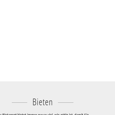
Bieten
r Bietagent bietet immer nur so viel, wie nötig ist, damit Sie