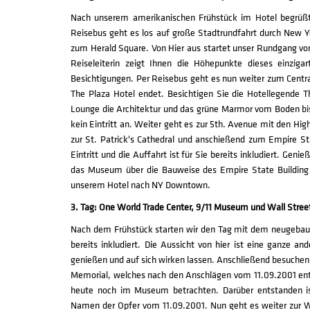
Nach unserem amerikanischen Frühstück im Hotel begrüßt 
Reisebus geht es los auf große Stadtrundfahrt durch New Yo
zum Herald Square. Von Hier aus startet unser Rundgang v
Reiseleiterin zeigt Ihnen die Höhepunkte dieses einziga
Besichtigungen. Per Reisebus geht es nun weiter zum Centr
The Plaza Hotel endet. Besichtigen Sie die Hotellegende 
Lounge die Architektur und das grüne Marmor vom Boden bis z
kein Eintritt an. Weiter geht es zur 5th. Avenue mit den Hi
zur St. Patrick's Cathedral und anschießend zum Empire Sta
Eintritt und die Auffahrt ist für Sie bereits inkludiert. G
das Museum über die Bauweise des Empire State Building i
unserem Hotel nach NY Downtown.
3. Tag: One World Trade Center, 9/11 Museum und Wall Stree
Nach dem Frühstück starten wir den Tag mit dem neugebauten
bereits inkludiert. Die Aussicht von hier ist eine ganze a
genießen und auf sich wirken lassen. Anschließend besuchen 
Memorial, welches nach den Anschlägen vom 11.09.2001 ents
heute noch im Museum betrachten. Darüber entstanden is
Namen der Opfer vom 11.09.2001. Nun geht es weiter zur Wa