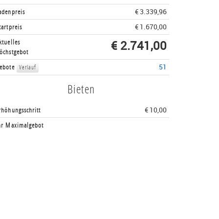
adenpreis
€ 3.339,96
tartpreis
€ 1.670,00
ktuelles
€ 2.741,00
öchstgebot
ebote
51
Verlauf
Bieten
rhöhungsschritt
€ 10,00
hr Maximalgebot