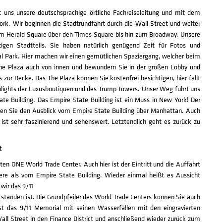
uns unsere deutschsprachige örtliche Fachreiseleitung und mit dem
rk. Wir beginnen die Stadtrundfahrt durch die Wall Street und weiter
om Herald Square über den Times Square bis hin zum Broadway. Unsere
rtigen Stadtteils. Sie haben natürlich genügend Zeit für Fotos und
al Park. Hier machen wir einen gemütlichen Spaziergang, welcher beim
The Plaza auch von innen und bewundern Sie in der großen Lobby und
ur Decke. Das The Plaza können Sie kostenfrei besichtigen, hier fällt
ghlights der Luxusboutiquen und des Trump Towers. Unser Weg führt uns
te Building. Das Empire State Building ist ein Muss in New York! Der
enießen Sie den Ausblick vom Empire State Building über Manhattan. Auch
st sehr faszinierend und sehenswert. Letztendlich geht es zurück zu
t
 ONE World Trade Center. Auch hier ist der Eintritt und die Auffahrt
ndere als vom Empire State Building. Wieder einmal heißt es Aussicht
wir das 9/11
tanden ist. Die Grundpfeiler des World Trade Centers können Sie auch
t das 9/11 Memorial mit seinen Wasserfällen mit den eingravierten
ll Street in den Finance District und anschließend wieder zurück zum