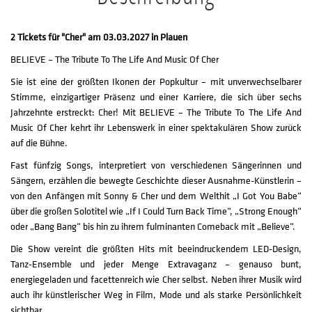
2 Tickets für "Cher" am 03.03.2027 in Plauen
BELIEVE – The Tribute To The Life And Music Of Cher
Sie ist eine der größten Ikonen der Popkultur – mit unverwechselbarer
Stimme, einzigartiger Präsenz und einer Karriere, die sich über sechs
Jahrzehnte erstreckt: Cher! Mit BELIEVE – The Tribute To The Life And
Music Of Cher kehrt ihr Lebenswerk in einer spektakulären Show zurück
auf die Bühne.
Fast fünfzig Songs, interpretiert von verschiedenen Sängerinnen und
Sängern, erzählen die bewegte Geschichte dieser Ausnahme-Künstlerin –
von den Anfängen mit Sonny & Cher und dem Welthit „I Got You Babe“
über die großen Solotitel wie „If I Could Turn Back Time“, „Strong Enough“
oder „Bang Bang“ bis hin zu ihrem fulminanten Comeback mit „Believe“.
Die Show vereint die größten Hits mit beeindruckendem LED-Design,
Tanz-Ensemble und jeder Menge Extravaganz – genauso bunt,
energiegeladen und facettenreich wie Cher selbst. Neben ihrer Musik wird
auch ihr künstlerischer Weg in Film, Mode und als starke Persönlichkeit
sichtbar.