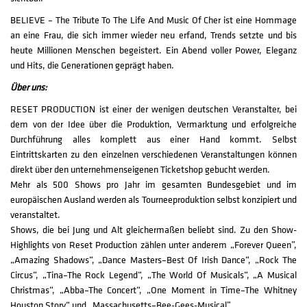
BELIEVE – The Tribute To The Life And Music Of Cher ist eine Hommage
an eine Frau, die sich immer wieder neu erfand, Trends setzte und bis
heute Millionen Menschen begeistert. Ein Abend voller Power, Eleganz
und Hits, die Generationen geprägt haben.
Über uns:
RESET PRODUCTION ist einer der wenigen deutschen Veranstalter, bei
dem von der Idee über die Produktion, Vermarktung und erfolgreiche
Durchführung alles komplett aus einer Hand kommt. Selbst
Eintrittskarten zu den einzelnen verschiedenen Veranstaltungen können
direkt über den unternehmenseigenen Ticketshop gebucht werden.
Mehr als 500 Shows pro Jahr im gesamten Bundesgebiet und im
europäischen Ausland werden als Tourneeproduktion selbst konzipiert und
veranstaltet.
Shows, die bei Jung und Alt gleichermaßen beliebt sind. Zu den Show-
Highlights von Reset Production zählen unter anderem „Forever Queen”,
„Amazing Shadows“, „Dance Masters–Best Of Irish Dance“, „Rock The
Circus“, „Tina–The Rock Legend“, „The World Of Musicals“, „A Musical
Christmas“, „Abba–The Concert“, „One Moment in Time–The Whitney
Houston Story“ und „Massachusetts–Bee-Gees-Musical”.