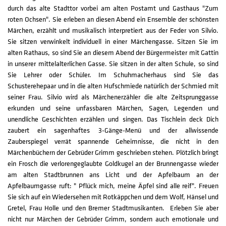
durch das alte Stadttor vorbei am alten Postamt und Gasthaus "Zum
roten Ochsen". Sie erleben an diesen Abend ein Ensemble der schönsten
Märchen, erzählt und musikalisch interpretiert aus der Feder von Silvio.
Sie sitzen verwinkelt individuell in einer Märchengasse. Sitzen Sie im
alten Rathaus, so sind Sie an diesem Abend der Bürgermeister mit Gattin
in unserer mittelalterlichen Gasse. Sie sitzen in der alten Schule, so sind
Sie Lehrer oder Schüler. Im Schuhmacherhaus sind Sie das
Schusterehepaar und in die alten Hufschmiede natürlich der Schmied mit
seiner Frau. Silvio wird als Märchenerzähler die alte Zeitsprunggasse
erkunden und seine unfassbaren Märchen, Sagen, Legenden und
unendliche Geschichten erzählen und singen. Das Tischlein deck Dich
zaubert ein sagenhaftes 3-Gänge-Menü und der allwissende
Zauberspiegel verrät spannende Geheimnisse, die nicht in den
Märchenbüchern der Gebrüder Grimm geschrieben stehen. Plötzlich bringt
ein Frosch die verlorengeglaubte Goldkugel an der Brunnengasse wieder
am alten Stadtbrunnen ans Licht und der Apfelbaum an der
Apfelbaumgasse ruft: " Pflück mich, meine Äpfel sind alle reif". Freuen
Sie sich auf ein Wiedersehen mit Rotkäppchen und dem Wolf, Hänsel und
Gretel, Frau Holle und den Bremer Stadtmusikanten. Erleben Sie aber
nicht nur Märchen der Gebrüder Grimm, sondern auch emotionale und