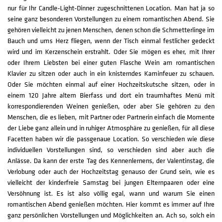
nur für Ihr Candle-Light-Dinner zugeschnittenen Location. Man hat ja so
seine ganz besonderen Vorstellungen zu einem romantischen Abend. Sie
gehören vielleicht zu jenen Menschen, denen schon die Schmetterlinge im
Bauch und ums Herz fliegen, wenn der Tisch einmal festlicher gedeckt
wird und im Kerzenschein erstrahlt. Oder Sie mögen es eher, mit Ihrer
oder Ihrem Liebsten bei einer guten Flasche Wein am romantischen
Klavier zu sitzen oder auch in ein knisterndes Kaminfeuer zu schauen.
Oder Sie möchten einmal auf einer Hochzeitskutsche sitzen, oder in
einem 120 Jahre altem Bierfass und dort ein traumhaftes Menü mit
korrespondierenden Weinen genießen, oder aber Sie gehören zu den
Menschen, die es lieben, mit Partner oder Partnerin einfach die Momente
der Liebe ganz allein und in ruhiger Atmosphäre zu genießen, für all diese
Facetten haben wir die passgenaue Location. So verschieden wie diese
individuellen Vorstellungen sind, so verschieden sind aber auch die
Anlässe. Da kann der erste Tag des Kennenlernens, der Valentinstag, die
Verlobung oder auch der Hochzeitstag genauso der Grund sein, wie es
vielleicht der kinderfreie Samstag bei jungen Elternpaaren oder eine
Versöhnung ist. Es ist also völlig egal, wann und warum Sie einen
romantischen Abend genießen möchten. Hier kommt es immer auf Ihre
ganz persönlichen Vorstellungen und Möglichkeiten an. Ach so, solch ein