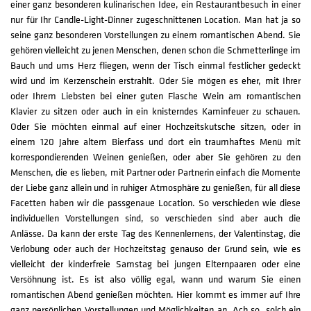
einer ganz besonderen kulinarischen Idee, ein Restaurantbesuch in einer
nur für Ihr Candle-Light-Dinner zugeschnittenen Location. Man hat ja so
seine ganz besonderen Vorstellungen zu einem romantischen Abend. Sie
gehören vielleicht zu jenen Menschen, denen schon die Schmetterlinge im
Bauch und ums Herz fliegen, wenn der Tisch einmal festlicher gedeckt
wird und im Kerzenschein erstrahlt. Oder Sie mögen es eher, mit Ihrer
oder Ihrem Liebsten bei einer guten Flasche Wein am romantischen
Klavier zu sitzen oder auch in ein knisterndes Kaminfeuer zu schauen.
Oder Sie möchten einmal auf einer Hochzeitskutsche sitzen, oder in
einem 120 Jahre altem Bierfass und dort ein traumhaftes Menü mit
korrespondierenden Weinen genießen, oder aber Sie gehören zu den
Menschen, die es lieben, mit Partner oder Partnerin einfach die Momente
der Liebe ganz allein und in ruhiger Atmosphäre zu genießen, für all diese
Facetten haben wir die passgenaue Location. So verschieden wie diese
individuellen Vorstellungen sind, so verschieden sind aber auch die
Anlässe. Da kann der erste Tag des Kennenlernens, der Valentinstag, die
Verlobung oder auch der Hochzeitstag genauso der Grund sein, wie es
vielleicht der kinderfreie Samstag bei jungen Elternpaaren oder eine
Versöhnung ist. Es ist also völlig egal, wann und warum Sie einen
romantischen Abend genießen möchten. Hier kommt es immer auf Ihre
ganz persönlichen Vorstellungen und Möglichkeiten an. Ach so, solch ein