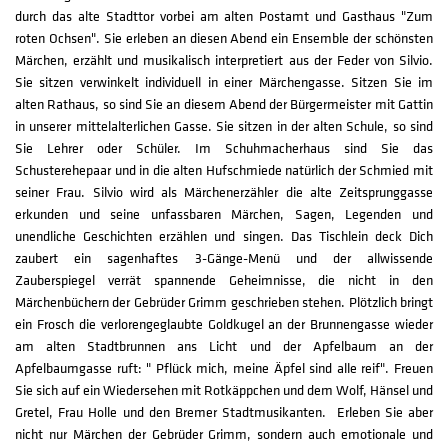
durch das alte Stadttor vorbei am alten Postamt und Gasthaus "Zum
roten Ochsen". Sie erleben an diesen Abend ein Ensemble der schönsten
Märchen, erzählt und musikalisch interpretiert aus der Feder von Silvio.
Sie sitzen verwinkelt individuell in einer Märchengasse. Sitzen Sie im
alten Rathaus, so sind Sie an diesem Abend der Bürgermeister mit Gattin
in unserer mittelalterlichen Gasse. Sie sitzen in der alten Schule, so sind
Sie Lehrer oder Schüler. Im Schuhmacherhaus sind Sie das
Schusterehepaar und in die alten Hufschmiede natürlich der Schmied mit
seiner Frau. Silvio wird als Märchenerzähler die alte Zeitsprunggasse
erkunden und seine unfassbaren Märchen, Sagen, Legenden und
unendliche Geschichten erzählen und singen. Das Tischlein deck Dich
zaubert ein sagenhaftes 3-Gänge-Menü und der allwissende
Zauberspiegel verrät spannende Geheimnisse, die nicht in den
Märchenbüchern der Gebrüder Grimm geschrieben stehen. Plötzlich bringt
ein Frosch die verlorengeglaubte Goldkugel an der Brunnengasse wieder
am alten Stadtbrunnen ans Licht und der Apfelbaum an der
Apfelbaumgasse ruft: " Pflück mich, meine Äpfel sind alle reif". Freuen
Sie sich auf ein Wiedersehen mit Rotkäppchen und dem Wolf, Hänsel und
Gretel, Frau Holle und den Bremer Stadtmusikanten. Erleben Sie aber
nicht nur Märchen der Gebrüder Grimm, sondern auch emotionale und