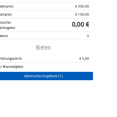
adenpreis
€ 300,00
tartpreis
€ 150,00
ktuelles
0,00 €
öchstgebot
ebote
0
Bieten
rhöhungsschritt
€ 5,00
hr Maximalgebot
Identische Angebote (1)