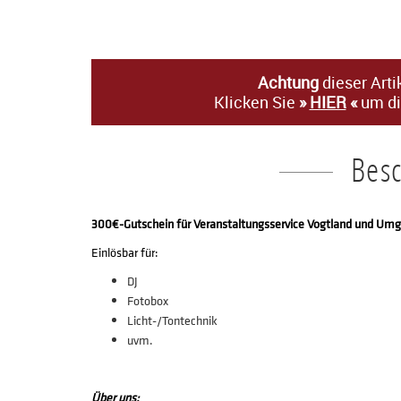
Achtung
dieser Arti
Klicken Sie
»
HIER
«
um di
Bes
300€-Gutschein für Veranstaltungsservice Vogtland und Um
Einlösbar für:
DJ
Fotobox
Licht-/Tontechnik
uvm.
Über uns: