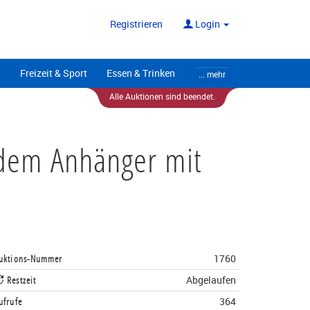
ote
Alle Anbieter
Registrieren
Login
Freizeit & Sport
Essen & Trinken
... mehr
Alle Auktionen sind beendet.
ndem Anhänger mit
uktions-Nummer
1760
Restzeit
Abgelaufen
ufrufe
364