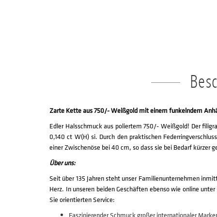
Bes
Zarte Kette aus 750/- Weißgold mit einem funkelndem Anhä
Edler Halsschmuck aus poliertem 750/- Weißgold! Der filig
0,140 ct W(H) si. Durch den praktischen Federringverschlus
einer Zwischenöse bei 40 cm, so dass sie bei Bedarf kürzer 
Über uns:
Seit über 135 Jahren steht unser Familienunternehmen inmitt
Herz. In unseren beiden Geschäften ebenso wie online unter
Sie orientierten Service:
Faszinierender Schmuck großer internationaler Marken 