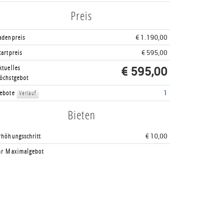
Preis
adenpreis
€ 1.190,00
tartpreis
€ 595,00
ktuelles
€ 595,00
öchstgebot
ebote
1
Verlauf
Bieten
rhöhungsschritt
€ 10,00
hr Maximalgebot