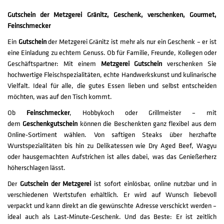
Gutschein der Metzgerei Gränitz, Geschenk, verschenken, Gourmet,
Feinschmecker
Ein
Gutschein
der Metzgerei Gränitz ist mehr als nur ein Geschenk – er ist
eine Einladung zu echtem Genuss. Ob für Familie, Freunde, Kollegen oder
Geschäftspartner: Mit einem
Metzgerei Gutschein
verschenken Sie
hochwertige Fleischspezialitäten, echte Handwerkskunst und kulinarische
Vielfalt. Ideal für alle, die gutes Essen lieben und selbst entscheiden
möchten, was auf den Tisch kommt.
Ob
Feinschmecker
, Hobbykoch oder Grillmeister – mit
dem
Geschenkgutschein
können die Beschenkten ganz flexibel aus dem
Online-Sortiment wählen. Von saftigen Steaks über herzhafte
Wurstspezialitäten bis hin zu Delikatessen wie Dry Aged Beef, Wagyu
oder hausgemachten Aufstrichen ist alles dabei, was das Genießerherz
höherschlagen lässt.
Der
Gutschein der Metzgerei
ist sofort einlösbar, online nutzbar und in
verschiedenen Wertstufen erhältlich. Er wird auf Wunsch liebevoll
verpackt und kann direkt an die gewünschte Adresse verschickt werden –
ideal auch als Last-Minute-Geschenk. Und das Beste: Er ist zeitlich