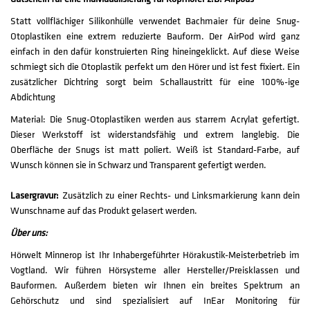
Statt vollflächiger Silikonhülle verwendet Bachmaier für deine Snug-
Otoplastiken eine extrem reduzierte Bauform. Der AirPod wird ganz
einfach in den dafür konstruierten Ring hineingeklickt. Auf diese Weise
schmiegt sich die Otoplastik perfekt um den Hörer und ist fest fixiert. Ein
zusätzlicher Dichtring sorgt beim Schallaustritt für eine 100%-ige
Abdichtung
Material: Die Snug-Otoplastiken werden aus starrem Acrylat gefertigt.
Dieser Werkstoff ist widerstandsfähig und extrem langlebig. Die
Oberfläche der Snugs ist matt poliert. Weiß ist Standard-Farbe, auf
Wunsch können sie in Schwarz und Transparent gefertigt werden.
Lasergravur:
Zusätzlich zu einer Rechts- und Linksmarkierung kann dein
Wunschname auf das Produkt gelasert werden.
Über uns:
Hörwelt Minnerop ist Ihr Inhabergeführter Hörakustik-Meisterbetrieb im
Vogtland. Wir führen Hörsysteme aller Hersteller/Preisklassen und
Bauformen. Außerdem bieten wir Ihnen ein breites Spektrum an
Gehörschutz und sind spezialisiert auf InEar Monitoring für