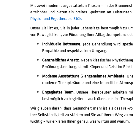
Mit zwei modern ausgestatteten Praxen – in der Brunnenstraß
erreichbar und bieten ein breites Spektrum an Leistungen
Physio- und Ergotherapie Stöß
Unser Ziel ist es, Sie in jeder Lebenslage bestmöglich zu u
von Beweglichkeit, zur Förderung Ihrer Alltagskompetenz od
Individuelle Betreuung
: Jede Behandlung wird spezie
Empathie und respektvollem Umgang.
Ganzheitlicher Ansatz
: Neben klassischer Physiother
Ernährungsberatung, damit Körper und Geist im Einkla
Moderne Ausstattung & angenehmes Ambiente
: Un
moderne Therapieräume und eine freundliche Atmosp
Engagiertes Team
: Unsere Therapeuten arbeiten mi
bestmöglich zu begleiten – auch über die reine Therapi
Wir glauben daran, dass Gesundheit mehr ist als das Frei-
Ihre Selbständigkeit zu stärken und Sie auf Ihrem Weg zu me
wichtig – wir erklären Ihnen genau, was wir tun und warum.