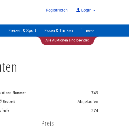
ote
Alle Anbieter
Registrieren
Login
Freizeit & Sport
Essen & Trinken
... mehr
Alle Auktionen sind beendet.
uten
uktions-Nummer
749
Restzeit
Abgelaufen
ufrufe
274
Preis