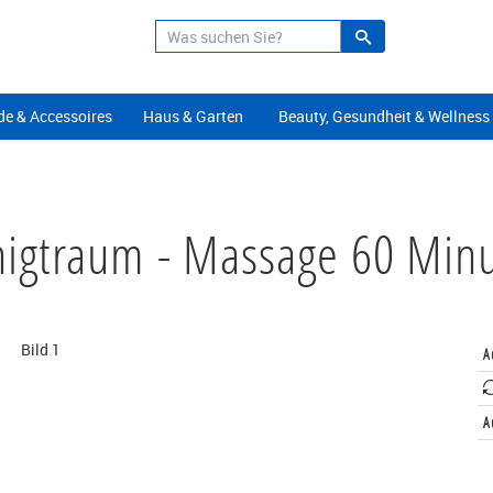
Suche
Alle Angeb
e & Accessoires
Haus & Garten
Beauty, Gesundheit & Wellness
igtraum - Massage 60 Min
A
A