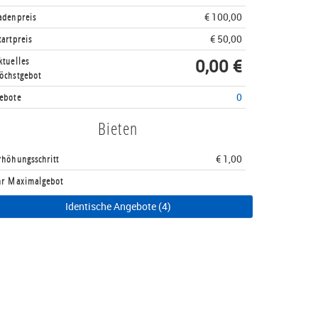
adenpreis
€ 100,00
tartpreis
€ 50,00
ktuelles
0,00 €
öchstgebot
ebote
0
Bieten
rhöhungsschritt
€ 1,00
hr Maximalgebot
Identische Angebote (4)