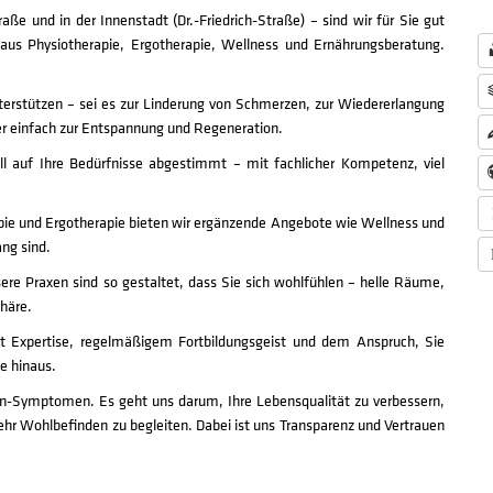
e und in der Innenstadt (Dr.-Friedrich-Straße) – sind wir für Sie gut
 aus Physiotherapie, Ergotherapie, Wellness und Ernährungsberatung.
nterstützen – sei es zur Linderung von Schmerzen, zur Wiedererlangung
er einfach zur Entspannung und Regeneration.
ll auf Ihre Bedürfnisse abgestimmt – mit fachlicher Kompetenz, viel
apie und Ergotherapie bieten wir ergänzende Angebote wie Wellness und
ng sind.
sere Praxen sind so gestaltet, dass Sie sich wohlfühlen – helle Räume,
häre.
t Expertise, regelmäßigem Fortbildungsgeist und dem Anspruch, Sie
e hinaus.
von-Symptomen. Es geht uns darum, Ihre Lebensqualität zu verbessern,
hr Wohlbefinden zu begleiten. Dabei ist uns Transparenz und Vertrauen