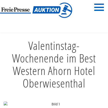
Menü
Freie Presse
START
REISEN & ERLEBNISSE
DAS BESONDERE ERLEBNIS
Valentinstag-
Wochenende im Best
Western Ahorn Hotel
Oberwiesenthal