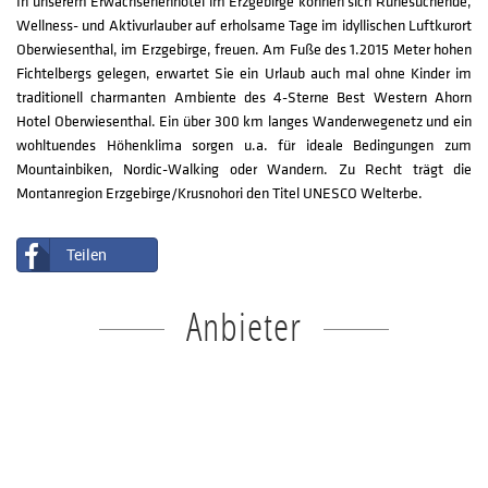
In unserem Erwachsenenhotel im Erzgebirge können sich Ruhesuchende,
Wellness- und Aktivurlauber auf erholsame Tage im idyllischen Luftkurort
Oberwiesenthal, im Erzgebirge, freuen. Am Fuße des 1.2015 Meter hohen
Fichtelbergs gelegen, erwartet Sie ein Urlaub auch mal ohne Kinder im
traditionell charmanten Ambiente des 4-Sterne Best Western Ahorn
Hotel Oberwiesenthal. Ein über 300 km langes Wanderwegenetz und ein
wohltuendes Höhenklima sorgen u.a. für ideale Bedingungen zum
Mountainbiken, Nordic-Walking oder Wandern. Zu Recht trägt die
Montanregion Erzgebirge/Krusnohori den Titel UNESCO Welterbe.
Teilen
Anbieter