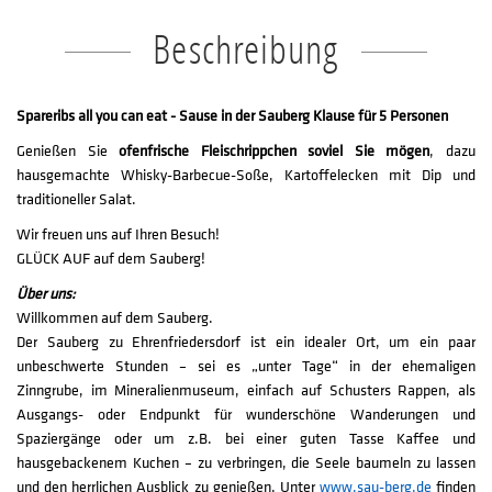
Beschreibung
Spareribs all you can eat - Sause in der Sauberg Klause für 5 Personen
Genießen Sie
ofenfrische Fleischrippchen soviel Sie mögen
, dazu
hausgemachte Whisky-Barbecue-Soße, Kartoffelecken mit Dip und
traditioneller Salat.
Wir freuen uns auf Ihren Besuch!
GLÜCK AUF auf dem Sauberg!
Über uns:
Willkommen auf dem Sauberg.
Der Sauberg zu Ehrenfriedersdorf ist ein idealer Ort, um ein paar
unbeschwerte Stunden – sei es „unter Tage“ in der ehemaligen
Zinngrube, im Mineralienmuseum, einfach auf Schusters Rappen, als
Ausgangs- oder Endpunkt für wunderschöne Wanderungen und
Spaziergänge oder um z.B. bei einer guten Tasse Kaffee und
hausgebackenem Kuchen – zu verbringen, die Seele baumeln zu lassen
und den herrlichen Ausblick zu genießen. Unter
www.sau-berg.de
finden